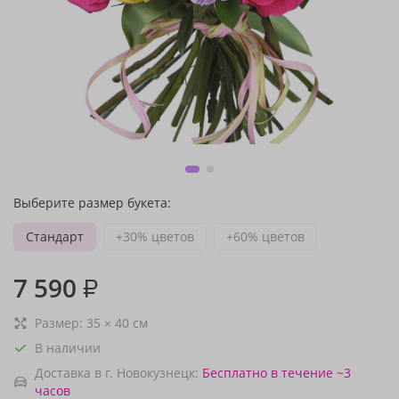
Выберите размер букета:
Стандарт
+30% цветов
+60% цветов
7 590
₽
Размер:
35
×
40
см
В наличии
Доставка в г. Новокузнецк:
Бесплатно
в течение ~3
часов