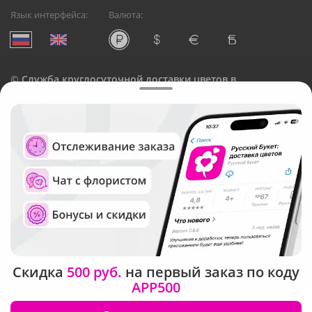
Язык интерфейса:
Валюта:
©
Служба круглосуточной доставки цветов в
Новокузнецке
Русский Букет, 2026
Общество с ограниченной ответственностью «Технология»
ОГРН: 1195476081745, ИНН: 5410081997
Юридический адрес: г. Новосибирск, ул. Ипподромская,
д.42, оф. 3
Рейтинг Русского букета в г. Новокузнецк
Скидка
500 руб.
на первый заказ по коду
APP500