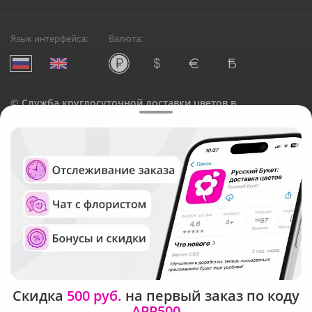
Язык интерфейса:
Валюта:
©
Служба круглосуточной доставки цветов в
Новокузнецке
Русский Букет, 2026
Общество с ограниченной ответственностью «Технология»
ОГРН: 1195476081745, ИНН: 5410081997
Юридический адрес: г. Новосибирск, ул. Ипподромская,
д.42, оф. 3
Рейтинг Русского букета в г. Новокузнецк
Скидка
500 руб.
на первый заказ по коду
APP500