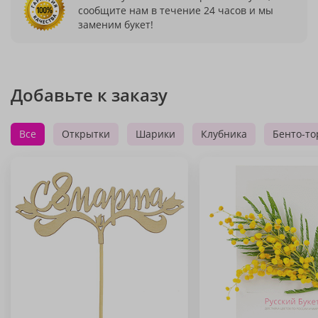
сообщите нам в течение 24 часов и мы
заменим букет!
Добавьте к заказу
Все
Открытки
Шарики
Клубника
Бенто-то