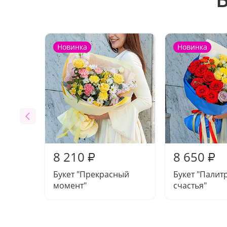
Новинка
Новинка
8 210
8 650
₽
₽
Букет "Прекрасный
Букет "Палит
момент"
счастья"