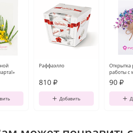
чной
Раффаэлло
Открытка
марта!»
работы с 
810
90
₽
₽
вить
Добавить
Д
Вам может понравитьс