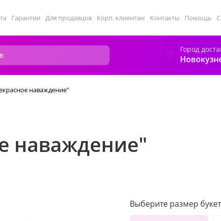
та
Гарантии
Для продавцов
Корп. клиентам
Контакты
Помощь
С
Город доста
Новокузн
рекрасное наваждение"
ое наваждение"
Выберите размер букет