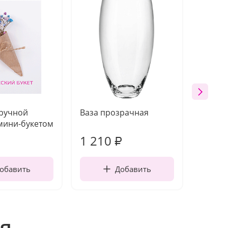
 ручной
Ваза прозрачная
Топпе
мини-букетом
1 210
160
₽
обавить
Добавить
я