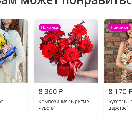
Новинка
Новинка
8 360
8 170
₽
ра
Композиция "В ритме
Букет "В 
чувств"
царстве"