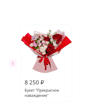
8 250
₽
Букет "Прекрасное
наваждение"