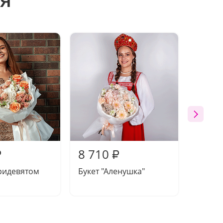
8 710
8 21
₽
₽
Тридевятом
Букет "Аленушка"
Букет 