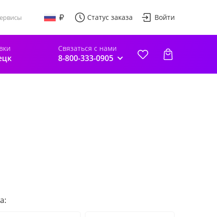
Статус заказа
Войти
ервисы
вки
Связаться с нами
ецк
8-800-333-0905
а: