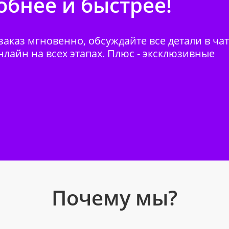
бнее и быстрее!
аказ мгновенно, обсуждайте все детали в ча
нлайн на всех этапах. Плюс - эксклюзивные
Почему мы?