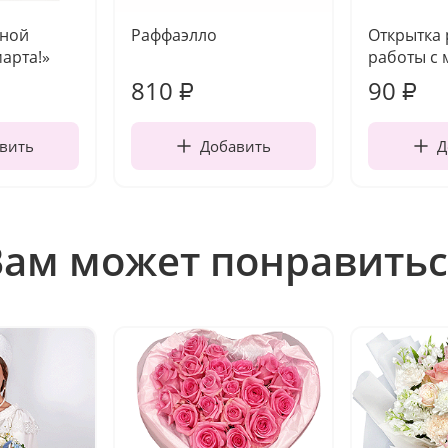
чной
Раффаэлло
Открытка
марта!»
работы с 
810
90
₽
₽
вить
Добавить
Д
Вам может понравитьс