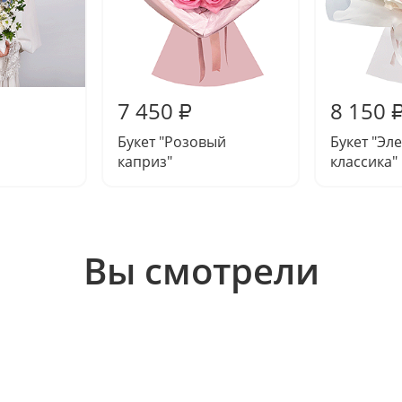
7 450
8 150
₽
Букет "Розовый
Букет "Эл
каприз"
классика"
Вы смотрели