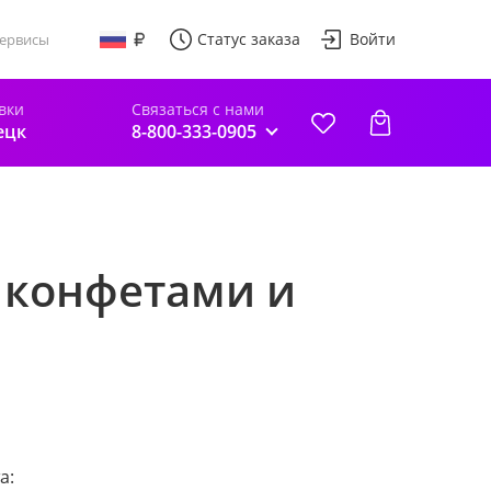
Статус заказа
Войти
ервисы
вки
Связаться с нами
ецк
8-800-333-0905
 конфетами и
а: