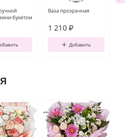
 ручной
Ваза прозрачная
Топпе
мини-букетом
1 210
160
₽
обавить
Добавить
я