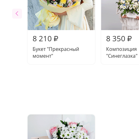
8 210
8 350
₽
₽
Букет "Прекрасный
Композиция
момент"
"Синеглазка"