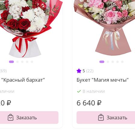
(69)
5
(22)
 "Красный бархат"
Букет "Магия мечты"
аличии
В наличии
20 ₽
6 640 ₽
Заказать
Заказать