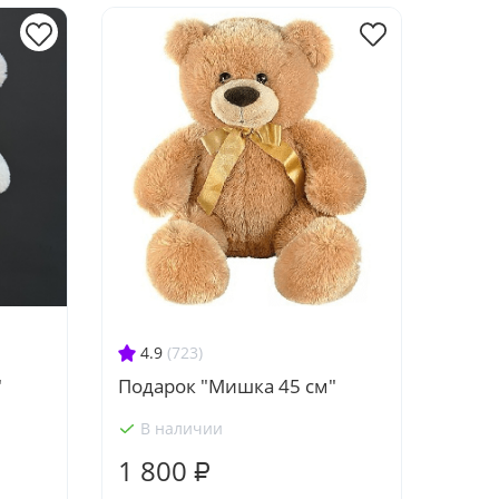
4.9
(723)
"
Подарок "Мишка 45 см"
В наличии
1 800 ₽