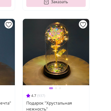
Заказать
4.7
(937)
ечта"
Подарок "Хрустальная
нежность"