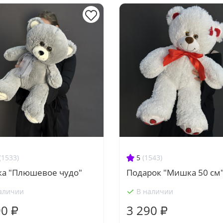
(1533)
5
(1543)
а "Плюшевое чудо"
Подарок "Мишка 50 см
аличии
В наличии
90 ₽
3 290 ₽