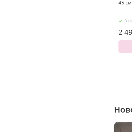
45 см
В н
2 4
Нов