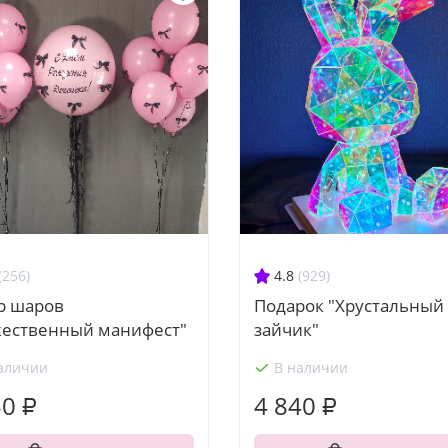
(256)
4.8
(929)
р шаров
Подарок "Хрустальный
жественный манифест"
зайчик"
аличии
В наличии
50 ₽
4 840 ₽