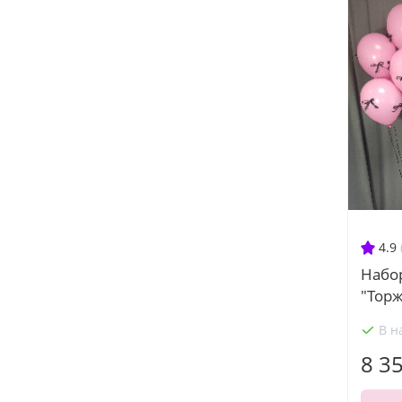
4.9
Набо
"Тор
В н
8 3