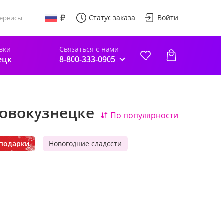
Статус заказа
Войти
ервисы
вки
Связаться с нами
ецк
8-800-333-0905
Новокузнецке
По популярности
подарки
Новогодние сладости