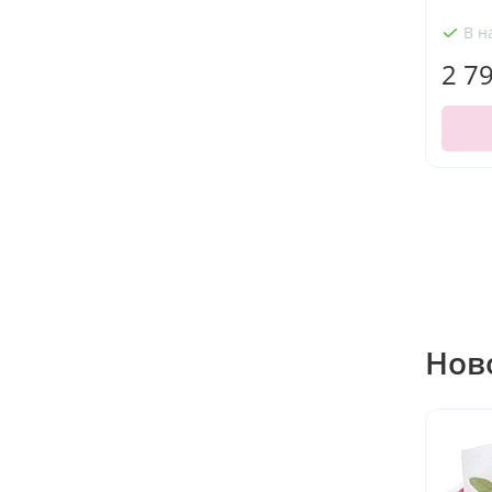
В н
2 7
Нов