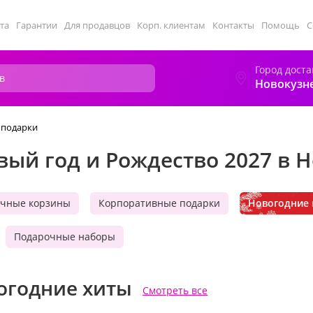
та
Гарантии
Для продавцов
Корп. клиентам
Контакты
Помощь
С
Город доста
Новокузн
 подарки
вый год и Рождество 2027 в 
чные корзины
Корпоративные подарки
Новогодние 
Подарочные наборы
огодние хиты
Смотреть все