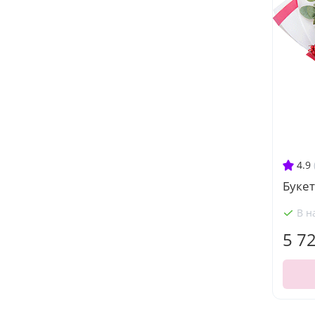
4.9
Букет
В н
5 7