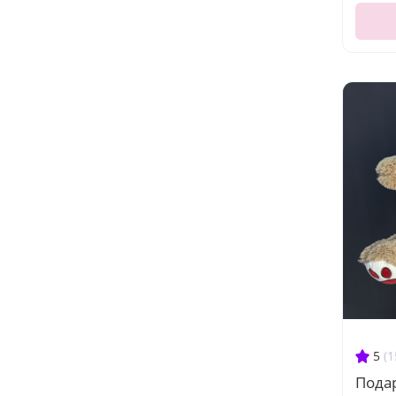
5
(1
Пода