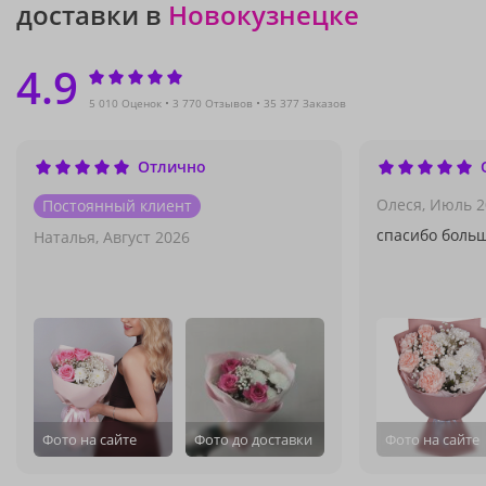
доставки в
Новокузнецке
4.9
5 010 Оценок
3 770 Отзывов
35 377 Заказов
Отлично
Олеся,
Июль 2
Постоянный клиент
спасибо боль
Наталья,
Август 2026
Фото на сайте
Фото до доставки
Фото на сайте