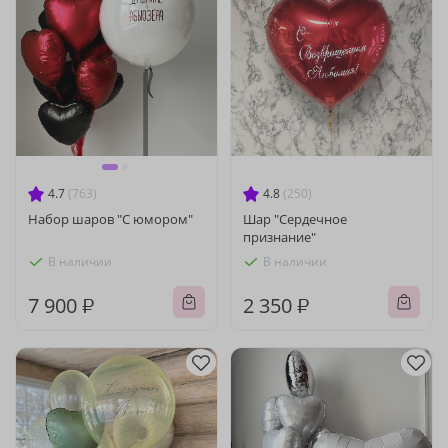
4.7
(763)
4.8
(250)
Набор шаров "С юмором"
Шар "Сердечное
признание"
В наличии
В наличии
7 900 ₽
2 350 ₽