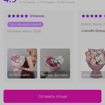
5 010 Оценок
3 770 Отзывов
35 380 Заказов
Отлично
Олеся,
Июль 2
Постоянный клиент
спасибо боль
Наталья,
Август 2026
Фото на сайте
Фото до доставки
Фото на сайте
Оставить отзыв