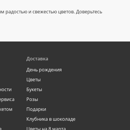
м радостью и свежестью цветов. Доверьтесь
Доставка
День рождения
Цветы
ности
Букеты
ервиса
Розы
укетом
Подарки
Клубника в шоколаде
в
Цветы на 8 марта