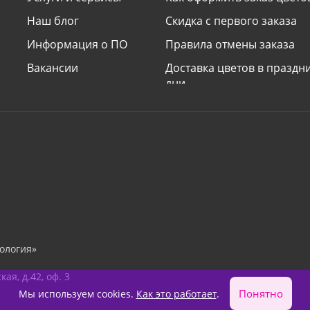
Наш блог
Скидка с первого заказа
Информация о ПО
Правила отмены заказа
Вакансии
Доставка цветов в празд
дни
Наши принципы
Условия доставки «сделат
сюрприз»
Поздравления и подписи к
Электронные открытки
ология»
я, д.42, оф. 3
Понятно
Мы используем cookies.
Как это работает
.