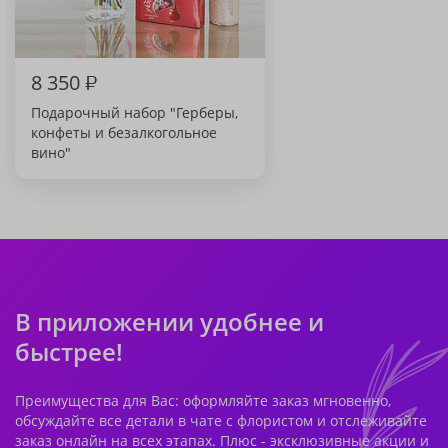
8 350
₽
Подарочный набор "Герберы,
конфеты и безалкогольное
вино"
В приложении удобнее и
быстрее!
Преимущества для Вас: оформляйте заказ мгновенно,
обсуждайте все детали в чате с флористом и отслеживайте
заказ онлайн на всех этапах. Плюс - эксклюзивные акции и