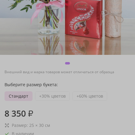
Внешний вид и марка товаров может отличаться от образца
Выберите размер букета:
Стандарт
+30% цветов
+60% цветов
8 350
₽
Размер:
25
×
30
см
В наличии