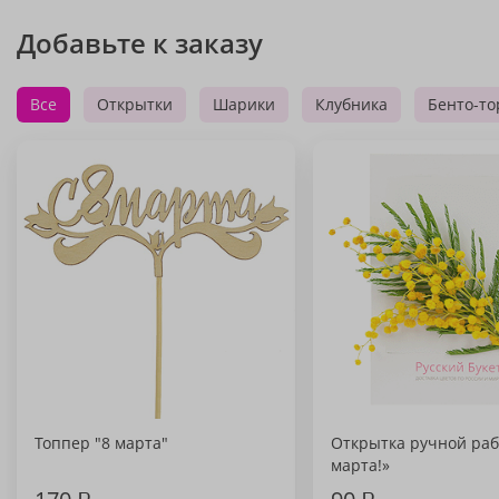
Добавьте к заказу
Все
Открытки
Шарики
Клубника
Бенто-то
Топпер "8 марта"
Открытка ручной раб
марта!»