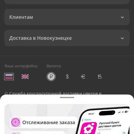
Клиентам
Доставка в Новокузнецке
Язык интерфейса:
Валюта:
©
Служба круглосуточной доставки цветов в
Новокузнецке
Русский Букет, 2026
Общество с ограниченной ответственностью «Технология»
ОГРН: 1195476081745, ИНН: 5410081997
Юридический адрес: г. Новосибирск, ул. Ипподромская,