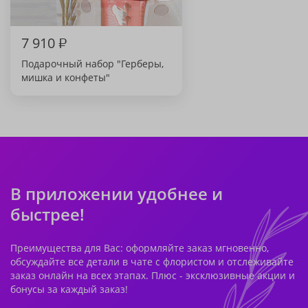
7 910
₽
Подарочный набор "Герберы,
мишка и конфеты"
В приложении удобнее и
быстрее!
Преимущества для Вас: оформляйте заказ мгновенно,
обсуждайте все детали в чате с флористом и отслеживайте
заказ онлайн на всех этапах. Плюс - эксклюзивные акции и
бонусы за каждый заказ!