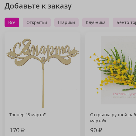
Добавьте к заказу
Все
Открытки
Шарики
Клубника
Бенто-то
Топпер "8 марта"
Открытка ручной раб
марта!»
170
₽
90
₽