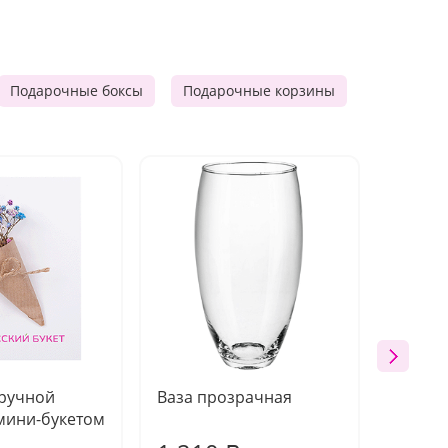
Подарочные боксы
Подарочные корзины
Продукто
 ручной
Ваза прозрачная
Топпе
мини-букетом