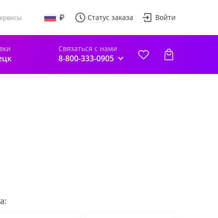
Статус заказа
Войти
ервисы
вки
Связаться с нами
ецк
8-800-333-0905
а: