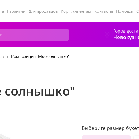
та
Гарантии
Для продавцов
Корп. клиентам
Контакты
Помощь
С
Город доста
Новокузн
ов
Композиция "Мое солнышко"
е солнышко"
Выберите размер букет