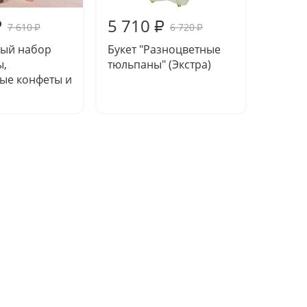
5 710
5 93
₽
₽
7 610
6 720
₽
₽
ый набор
Букет "Разноцветные
Букет 
ы,
тюльпаны" (Экстра)
воспо
ые конфеты и