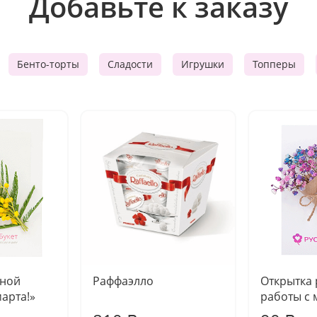
Добавьте к заказу
Бенто-торты
Сладости
Игрушки
Топперы
чной
Раффаэлло
Открытка
марта!»
работы с 