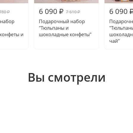
6 090
6 090
₽
780
7 610
₽
₽
 набор
Подарочный набор
Подарочн
"Тюльпаны и
"Тюльпан
конфеты и
шоколадные конфеты"
шоколадн
чай"
Вы смотрели