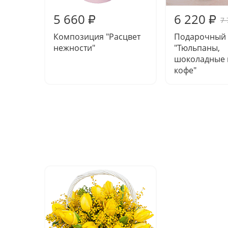
5 660
6 220
₽
₽
7 
Композиция "Расцвет
Подарочный
нежности"
"Тюльпаны,
шоколадные 
кофе"