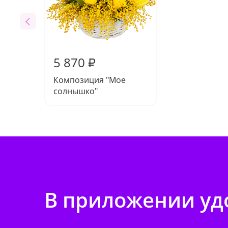
5 870
₽
Композиция "Мое
солнышко"
В приложении удо