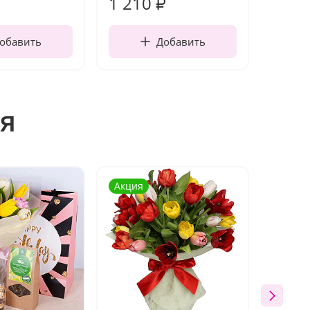
1 210
160
₽
обавить
Добавить
я
Акция