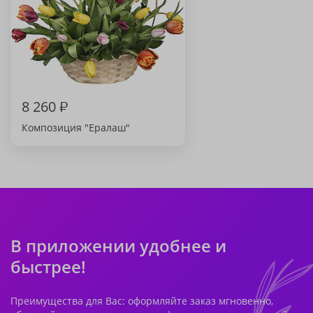
8 260
₽
Композиция "Ералаш"
В приложении удобнее и
быстрее!
Преимущества для Вас: оформляйте заказ мгновенно,