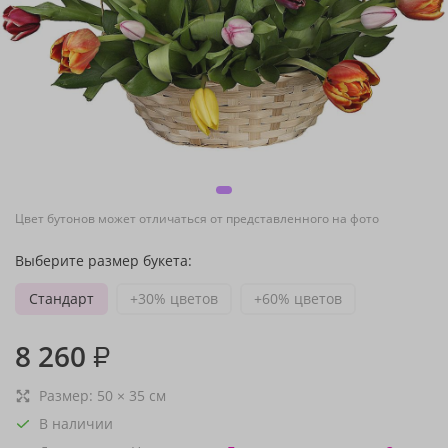
Цвет бутонов может отличаться от представленного на фото
Выберите размер букета:
Стандарт
+30% цветов
+60% цветов
8 260
₽
Размер:
50
×
35
см
В наличии