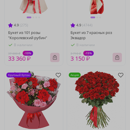
4.9
(275)
4.9
(4744)
Букет из 101 розы
Букет из 7 красных роз
"Королевский рубин"
Эквадор
В наличии
В наличии
-10%
-15%
37 000 ₽
3 710 ₽
33 360 ₽
3 150 ₽
Крупный бутон
Акция