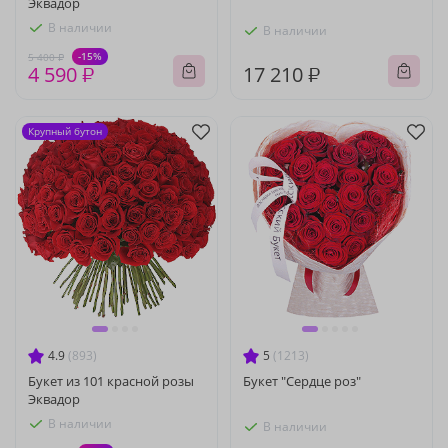
Эквадор
В наличии
В наличии
-15%
5 400 ₽
4 590 ₽
17 210 ₽
Крупный бутон
4.9
(893)
5
(1213)
Букет из 101 красной розы
Букет "Сердце роз"
Эквадор
В наличии
В наличии