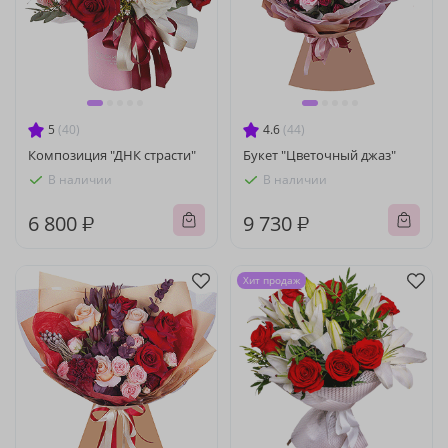
5
(40)
4.6
(44)
Композиция "ДНК страсти"
Букет "Цветочный джаз"
В наличии
В наличии
6 800 ₽
9 730 ₽
Хит продаж