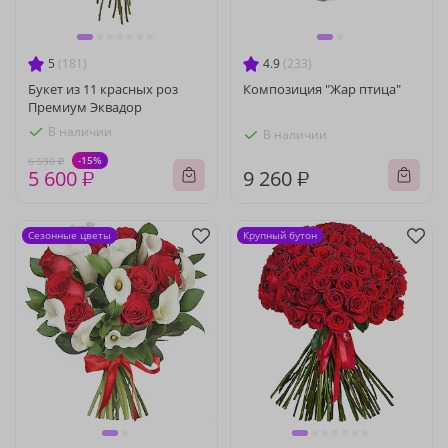
5
(181)
4.9
(233)
Букет из 11 красных роз
Композиция "Жар птица"
Премиум Эквадор
В наличии
В наличии
-15%
6 590 ₽
5 600 ₽
9 260 ₽
Сезонные цветы
Крупный бутон