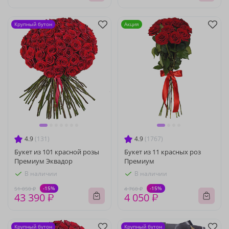
Крупный бутон
Акция
4.9
(131)
4.9
(1767)
Букет из 101 красной розы
Букет из 11 красных роз
Премиум Эквадор
Премиум
В наличии
В наличии
-15%
-15%
51 050 ₽
4 760 ₽
43 390 ₽
4 050 ₽
Крупный бутон
Крупный бутон