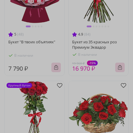
5
(48)
4.9
(84)
Букет "В твоих объятиях"
Букет из 35 красных роз
Премиум Эквадор
В наличии
В наличии
-15%
19 960 ₽
7 790 ₽
16 970 ₽
Крупный бутон