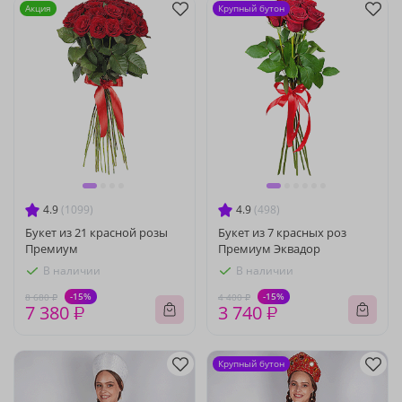
Акция
Крупный бутон
4.9
(1099)
4.9
(498)
Букет из 21 красной розы
Букет из 7 красных роз
Премиум
Премиум Эквадор
В наличии
В наличии
-15%
-15%
8 680 ₽
4 400 ₽
7 380 ₽
3 740 ₽
Крупный бутон