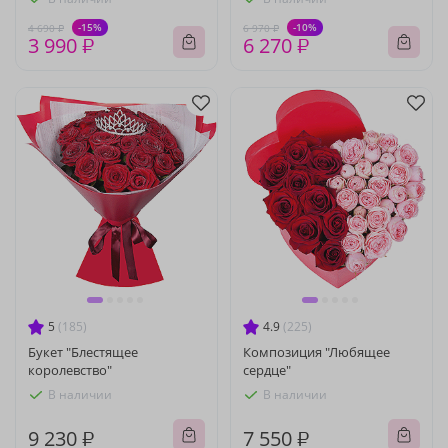
-15%
-10%
4 690 ₽
6 970 ₽
3 990 ₽
6 270 ₽
5
(185)
4.9
(225)
Букет "Блестящее
Композиция "Любящее
королевство"
сердце"
В наличии
В наличии
9 230 ₽
7 550 ₽