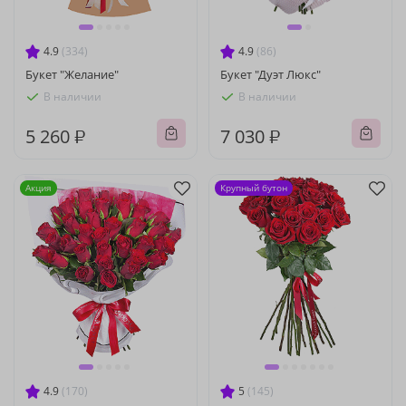
4.9
(334)
4.9
(86)
Букет "Желание"
Букет "Дуэт Люкс"
В наличии
В наличии
5 260 ₽
7 030 ₽
Акция
Крупный бутон
4.9
(170)
5
(145)