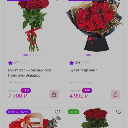
4.9
(448)
4.9
(172)
Букет из 15 красных роз
Букет "Кармен"
Премиум Эквадор
В наличии
В наличии
-15%
-10%
9 060 ₽
5 540 ₽
7 700 ₽
4 990 ₽
Крупный бутон
Акция