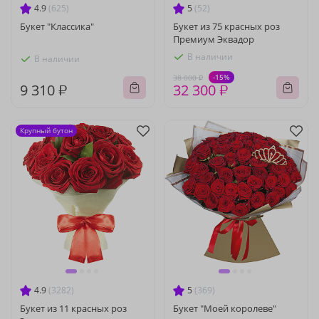
4.9
(625)
5
(52)
Букет "Классика"
Букет из 75 красных роз
Премиум Эквадор
В наличии
В наличии
-15%
38 000 ₽
9 310 ₽
32 300 ₽
Крупный бутон
4.9
(3282)
5
(369)
Букет из 11 красных роз
Букет "Моей королеве"