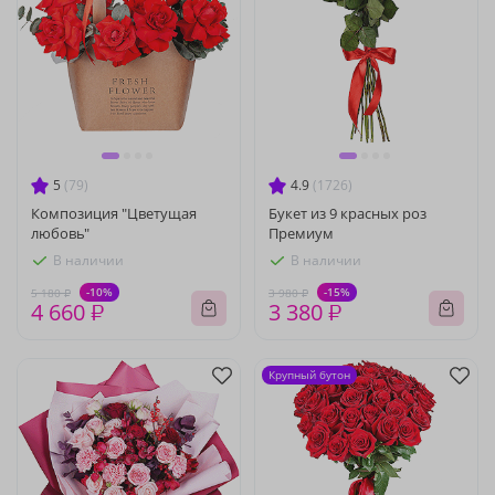
5
(79)
4.9
(1726)
Композиция "Цветущая
Букет из 9 красных роз
любовь"
Премиум
В наличии
В наличии
-10%
-15%
5 180 ₽
3 980 ₽
4 660 ₽
3 380 ₽
Крупный бутон