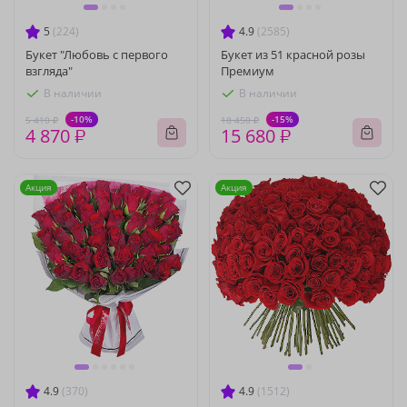
5
(224)
4.9
(2585)
Букет "Любовь с первого
Букет из 51 красной розы
взгляда"
Премиум
В наличии
В наличии
-10%
-15%
5 410 ₽
18 450 ₽
4 870 ₽
15 680 ₽
Акция
Акция
4.9
(370)
4.9
(1512)