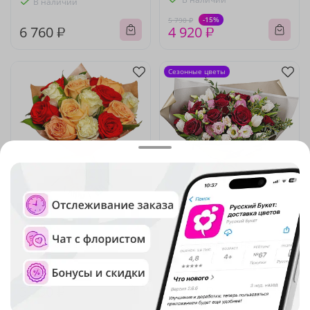
В наличии
-15%
5 790 ₽
6 760 ₽
4 920 ₽
Сезонные цветы
4.9
(486)
4.9
(152)
Букет "Розы в крафте"
Букет "Флорентина "
В наличии
В наличии
5 230 ₽
9 430 ₽