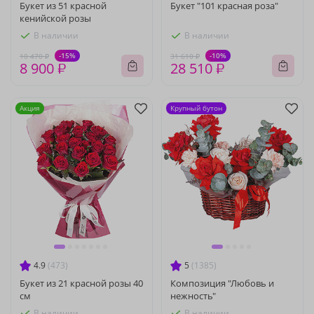
Букет из 51 красной
Букет "101 красная роза"
кенийской розы
В наличии
В наличии
-15%
-10%
10 470 ₽
31 610 ₽
8 900 ₽
28 510 ₽
Акция
Крупный бутон
4.9
(473)
5
(1385)
Букет из 21 красной розы 40
Композиция "Любовь и
см
нежность"
В наличии
В наличии