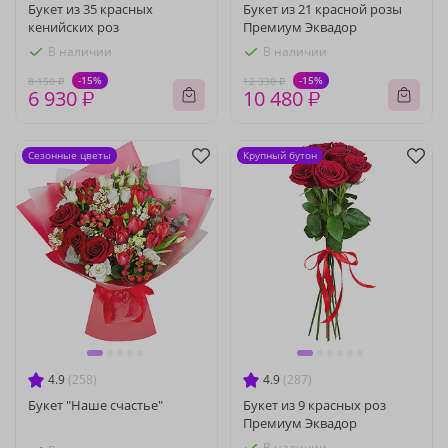
Букет из 35 красных
Букет из 21 красной розы
кенийских роз
Премиум Эквадор
В наличии
В наличии
-15%
-15%
8 150 ₽
12 330 ₽
6 930 ₽
10 480 ₽
Сезонные цветы
Крупный бутон
4.9
(258)
4.9
(287)
Букет "Наше счастье"
Букет из 9 красных роз
Премиум Эквадор
В наличии