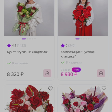
4.9
(1422)
5
(345)
Букет "Руслан и Людмила"
Композиция "Русская
классика"
В наличии
В наличии
-10%
9 920 ₽
8 320 ₽
8 930 ₽