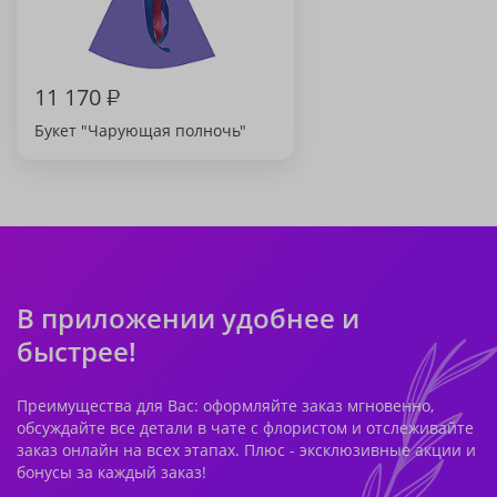
11 170
₽
Букет "Чарующая полночь"
В приложении удобнее и
быстрее!
Преимущества для Вас: оформляйте заказ мгновенно,
обсуждайте все детали в чате с флористом и отслеживайте
заказ онлайн на всех этапах. Плюс - эксклюзивные акции и
бонусы за каждый заказ!