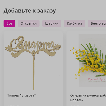
Добавьте к заказу
Все
Открытки
Шарики
Клубника
Бенто-то
Топпер "8 марта"
Открытка ручной раб
марта!»