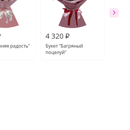
4 320
5 90
₽
₽
мняя радость"
Букет "Багряный
Букет 
поцелуй"