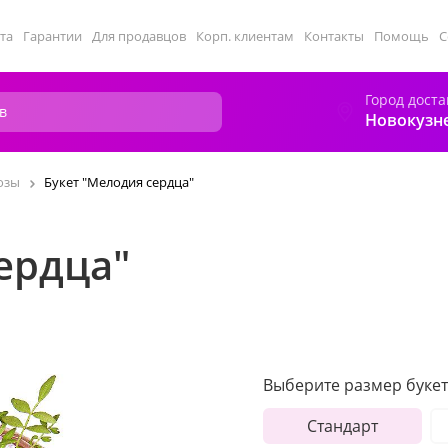
та
Гарантии
Для продавцов
Корп. клиентам
Контакты
Помощь
С
Город доста
Новокузн
озы
Букет "Мелодия сердца"
ердца"
Выберите размер букет
Стандарт