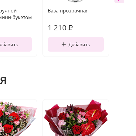
 ручной
Ваза прозрачная
Топпе
мини-букетом
1 210
160
₽
обавить
Добавить
я