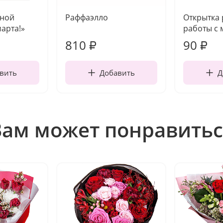
чной
Раффаэлло
Открытка
марта!»
работы с 
810
90
₽
₽
вить
Добавить
Д
Вам может понравитьс