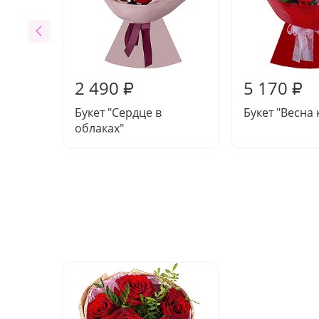
2 490
5 170
₽
₽
Букет "Сердце в
Букет "Весна 
облаках"