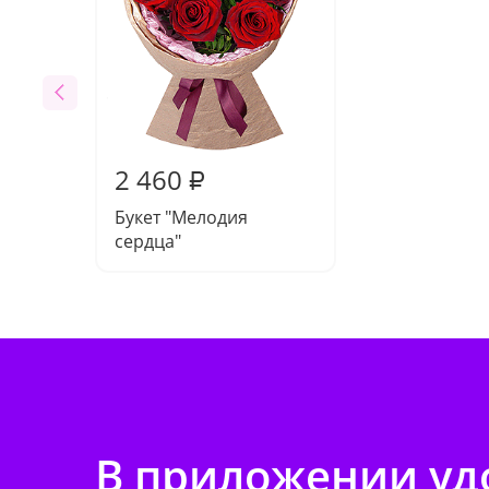
2 460
₽
Букет "Мелодия
сердца"
В приложении удо