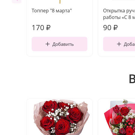
Топпер "8 марта"
Открытка ру
работы «С 8 
170
90
₽
₽
Добавить
Доба