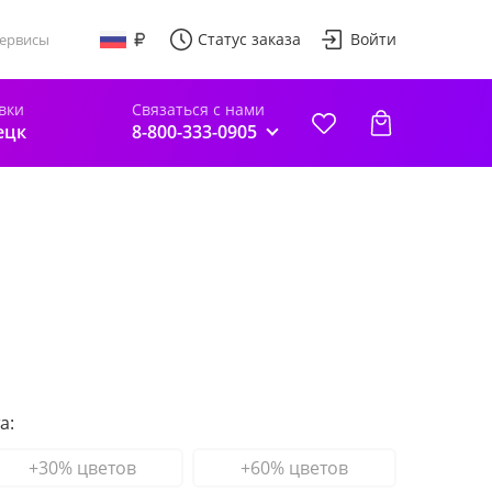
Статус заказа
Войти
ервисы
вки
Связаться с нами
ецк
8-800-333-0905
а:
+30% цветов
+60% цветов