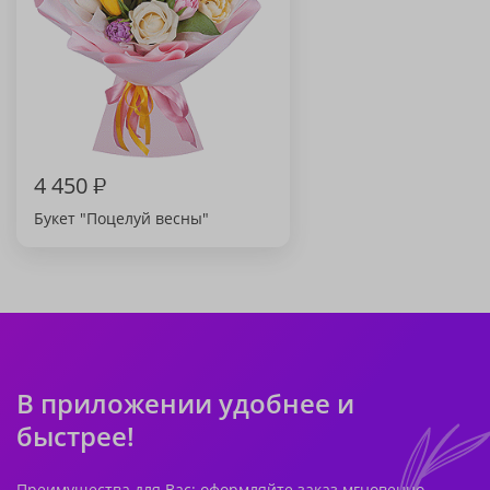
4 450
₽
Букет "Поцелуй весны"
В приложении удобнее и
быстрее!
Преимущества для Вас: оформляйте заказ мгновенно,