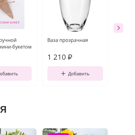
 ручной
Ваза прозрачная
Топпе
мини-букетом
1 210
160
₽
обавить
Добавить
я