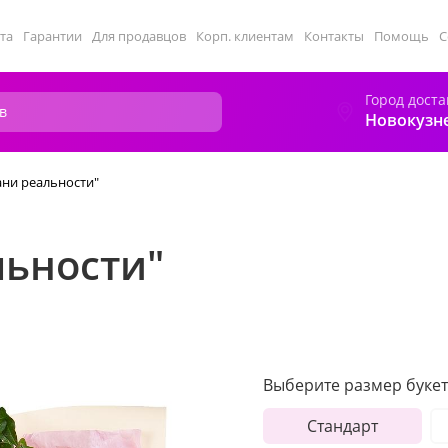
та
Гарантии
Для продавцов
Корп. клиентам
Контакты
Помощь
С
Город доста
Новокузн
ани реальности"
льности"
Выберите размер букет
Стандарт