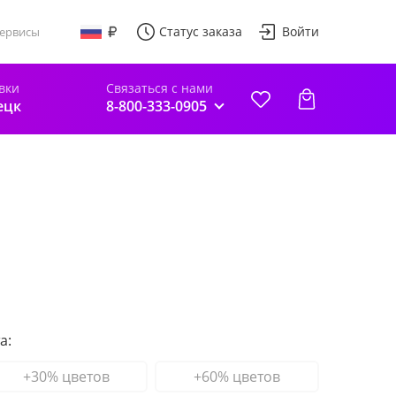
Статус заказа
Войти
ервисы
вки
Связаться с нами
ецк
8-800-333-0905
а:
+30% цветов
+60% цветов