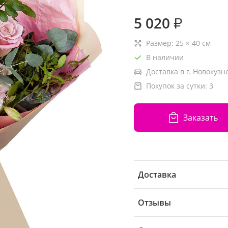
5 020
₽
Размер:
25
×
40
см
В наличии
Доставка в г. Новокузн
Покупок за сутки:
3
Заказать
Доставка
Отзывы