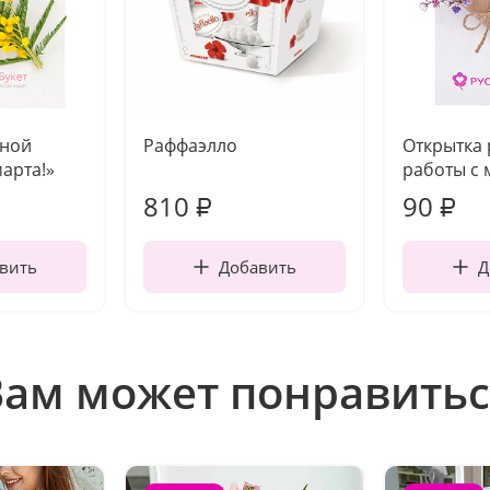
чной
Раффаэлло
Открытка
марта!»
работы с 
810
90
₽
₽
вить
Добавить
Д
Вам может понравитьс