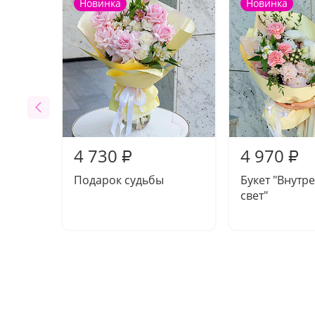
Новинка
Новинка
4 730
4 970
₽
₽
Подарок судьбы
Букет "Внутр
свет"