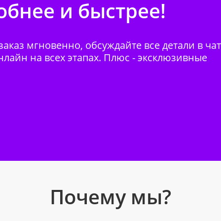
бнее и быстрее!
аказ мгновенно, обсуждайте все детали в ча
нлайн на всех этапах. Плюс - эксклюзивные
Почему мы?