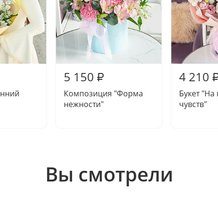
5 150
4 210
₽
енний
Композиция "Форма
Букет "На
нежности"
чувств"
Вы смотрели