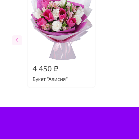
4 450
₽
Букет "Алисия"