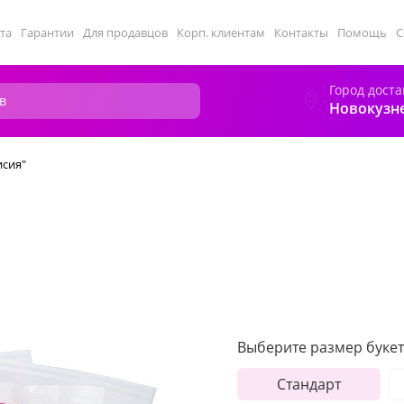
та
Гарантии
Для продавцов
Корп. клиентам
Контакты
Помощь
С
Город доста
Новокузн
исия"
Выберите размер букет
Стандарт