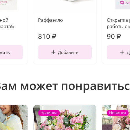
чной
Раффаэлло
Открытка
марта!»
работы с 
810
90
₽
₽
вить
Добавить
Д
Вам может понравитьс
Новинка
Новинка