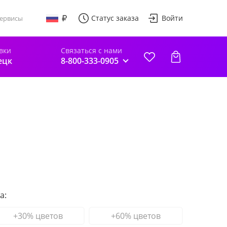
Статус заказа
Войти
ервисы
вки
Связаться с нами
ецк
8-800-333-0905
а:
+30% цветов
+60% цветов