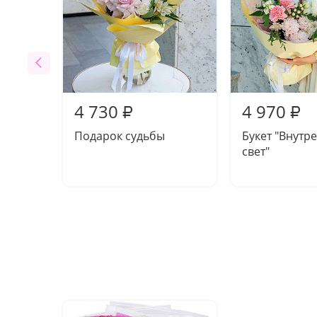
4 730
4 970
₽
₽
Подарок судьбы
Букет "Внутр
свет"