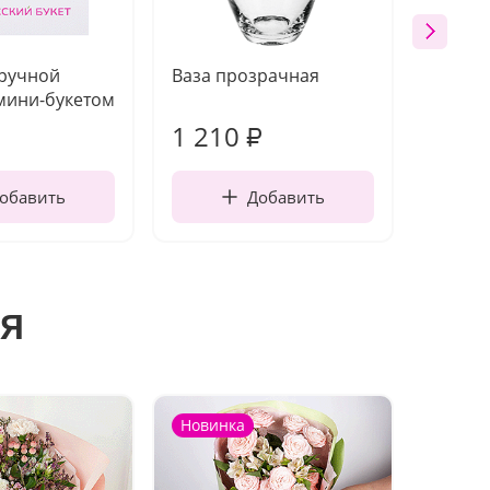
 ручной
Ваза прозрачная
Топпе
мини-букетом
1 210
160
₽
обавить
Добавить
я
Новинка
Новин