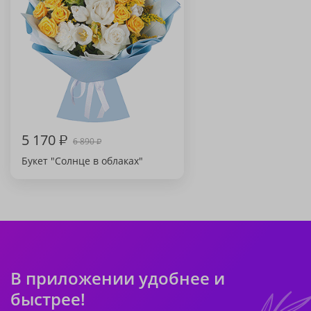
5 170
₽
6 890
₽
Букет "Солнце в облаках"
В приложении удобнее и
быстрее!