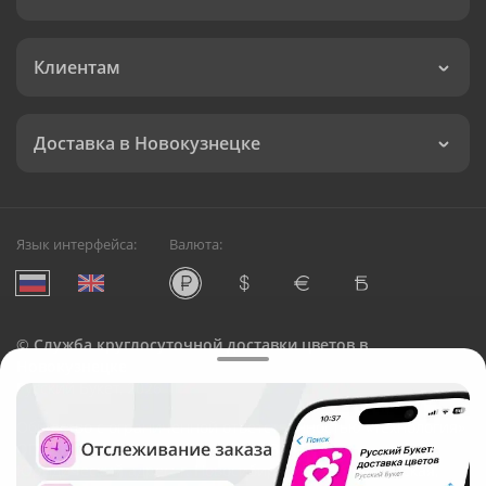
Клиентам
Доставка в Новокузнецке
Язык интерфейса:
Валюта:
©
Служба круглосуточной доставки цветов в
Новокузнецке
Русский Букет, 2026
Общество с ограниченной ответственностью «Технология»
ОГРН: 1195476081745, ИНН: 5410081997
Юридический адрес: г. Новосибирск, ул. Ипподромская,