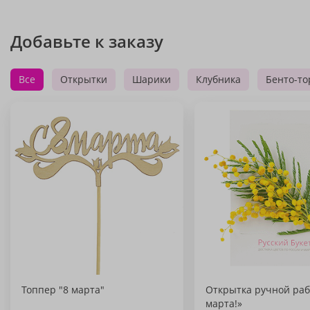
Добавьте к заказу
Все
Открытки
Шарики
Клубника
Бенто-то
Топпер "8 марта"
Открытка ручной раб
марта!»