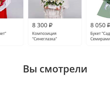
8 300
8 050
₽
вет"
Композиция
Букет "Са
"Синеглазка"
Семирами
Вы смотрели