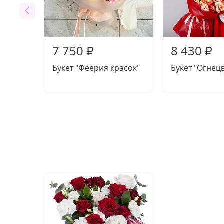
7 750
8 430
₽
₽
Букет "Феерия красок"
Букет "Огнец