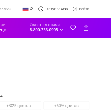
Статус заказа
Войти
ервисы
вки
Связаться с нами
ецк
8-800-333-0905
а:
+30% цветов
+60% цветов