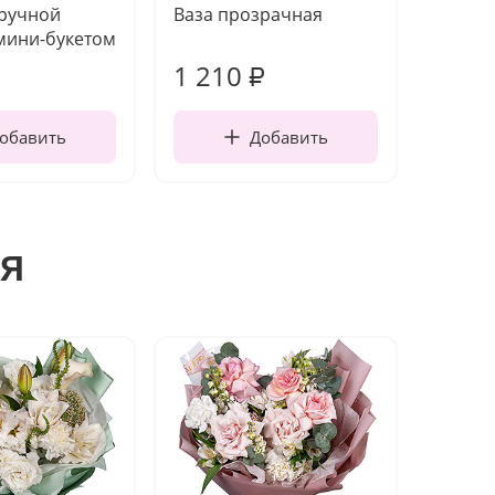
 ручной
Ваза прозрачная
Топпе
мини-букетом
1 210
160
₽
обавить
Добавить
я