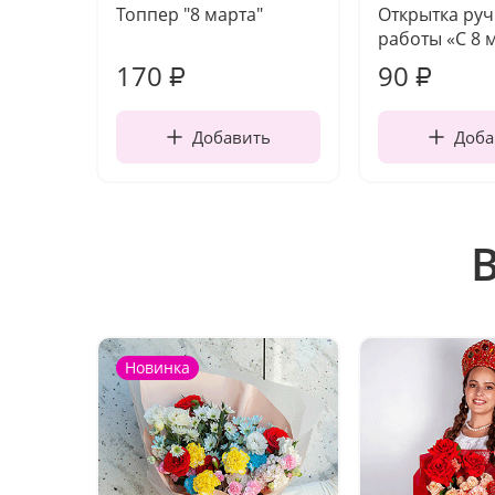
Топпер "8 марта"
Открытка ру
работы «С 8 
170
90
₽
₽
Добавить
Доба
Новинка