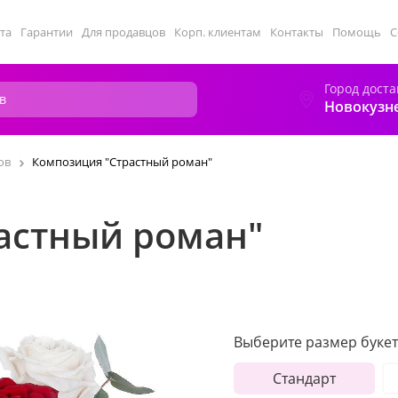
та
Гарантии
Для продавцов
Корп. клиентам
Контакты
Помощь
С
Город доста
Новокузн
ов
Композиция "Страстный роман"
астный роман"
Выберите размер букет
Стандарт