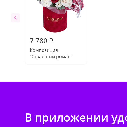
7 780
₽
Композиция
"Страстный роман"
В приложении удо