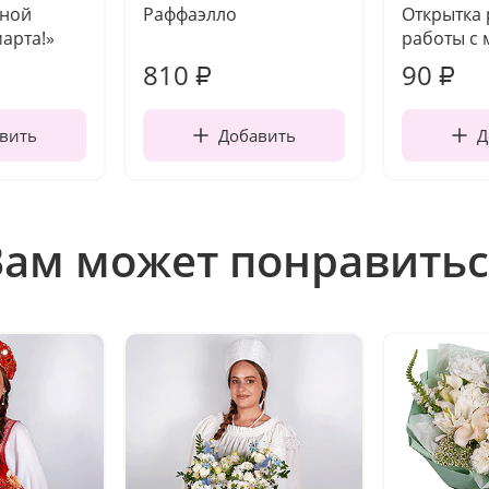
чной
Раффаэлло
Открытка
марта!»
работы с 
810
90
₽
₽
вить
Добавить
Д
Вам может понравитьс