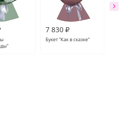
7 830
7 81
₽
₽
ды
Букет "Как в сказке"
Букет 
ды"
класси