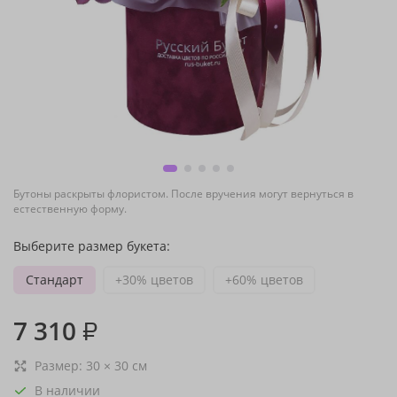
Бутоны раскрыты флористом. После вручения могут вернуться в
естественную форму.
Выберите размер букета:
Стандарт
+30% цветов
+60% цветов
7 310
₽
Размер:
30
×
30
см
В наличии