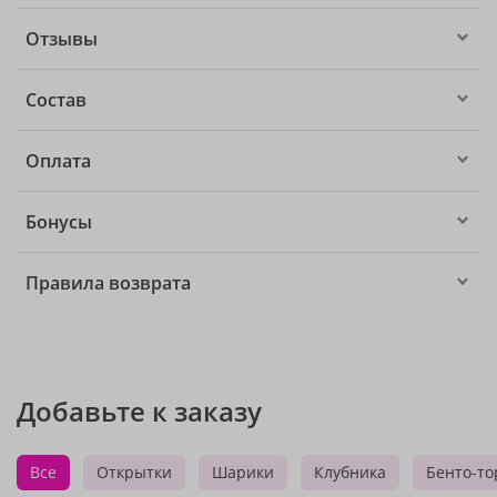
Отзывы
Состав
Оплата
Бонусы
Правила возврата
Добавьте к заказу
Все
Открытки
Шарики
Клубника
Бенто-то