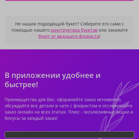
Не нашли подходящий букет? Соберите его сами с
помощью нашего
конструктора букетов
или закажите
букет от ведущего флориста
!
В приложении удобнее и
быстрее!
Преимущества для Вас: оформляйте заказ мгновенно,
обсуждайте все детали в чате с флористом и отслеживайте
заказ онлайн на всех этапах. Плюс - эксклюзивные акции и
бонусы за каждый заказ!