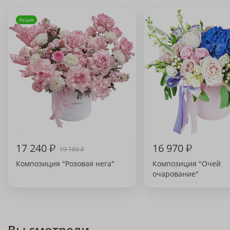
Акция
17 240
₽
16 970
₽
19 160
₽
Композиция "Розовая нега"
Композиция "Очей
очарование"
Вы смотрели