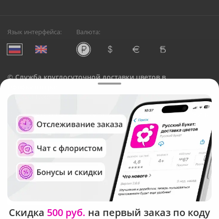
Язык интерфейса:
Валюта:
©
Служба круглосуточной доставки цветов в
Новокузнецке
Русский Букет, 2026
Общество с ограниченной ответственностью «Технология»
ОГРН: 1195476081745, ИНН: 5410081997
Юридический адрес: г. Новосибирск, ул. Ипподромская,
д.42, оф. 3
Рейтинг Русского букета в г. Новокузнецк
Скидка
500 руб.
на первый заказ по коду