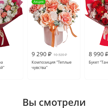
Акция
9 290
8 990
₽
10 320
₽
ра
Композиция "Теплые
Букет "Та
й"
чувства"
Вы смотрели