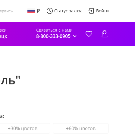
Статус заказа
Войти
ервисы
вки
Связаться с нами
ецк
8-800-333-0905
ль"
а:
+30% цветов
+60% цветов