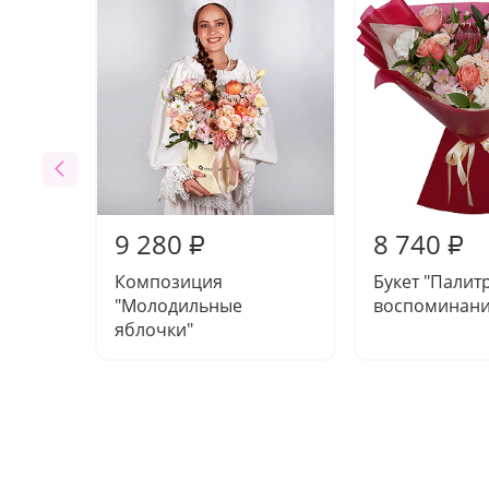
9 280
8 740
₽
₽
Композиция
Букет "Палит
"Молодильные
воспоминани
яблочки"