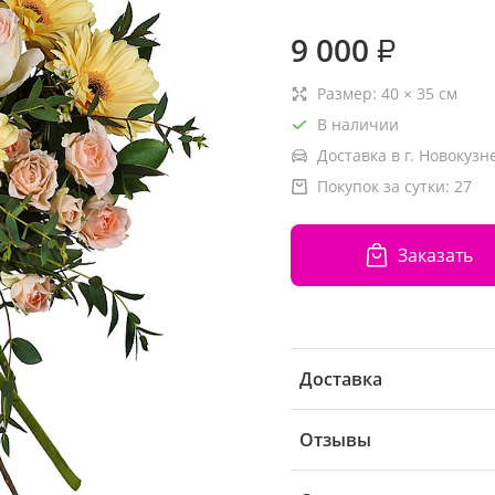
9 000
₽
Размер:
40
×
35
см
В наличии
Доставка в г. Новокузн
Покупок за сутки:
27
Заказать
Доставка
Отзывы