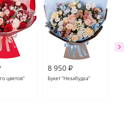
8 950
8 70
₽
₽
нго цветов"
Букет "Незабудка"
Букет 