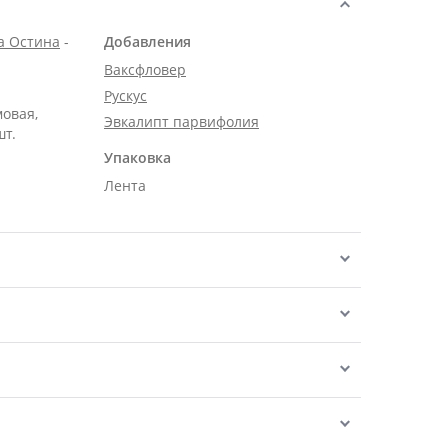
а Остина
-
Добавления
Ваксфловер
Рускус
мовая,
Эвкалипт парвифолия
шт.
Упаковка
Лента