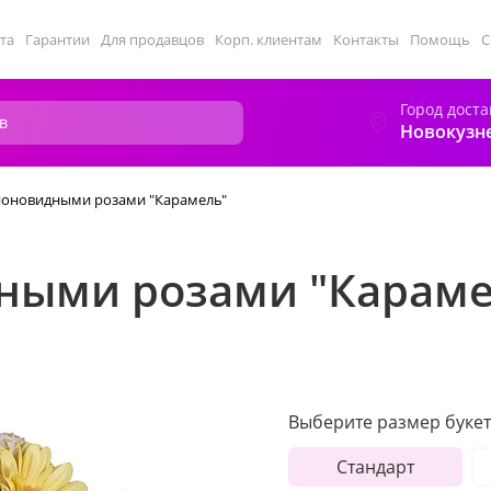
та
Гарантии
Для продавцов
Корп. клиентам
Контакты
Помощь
С
Город доста
Новокузн
пионовидными розами "Карамель"
дными розами "Караме
Выберите размер букет
Стандарт