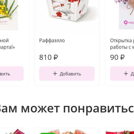
чной
Раффаэлло
Открытка
марта!»
работы с 
810
90
₽
₽
вить
Добавить
Д
Вам может понравитьс