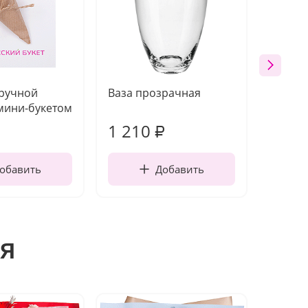
 ручной
Ваза прозрачная
Топпе
мини-букетом
1 210
160
₽
обавить
Добавить
я