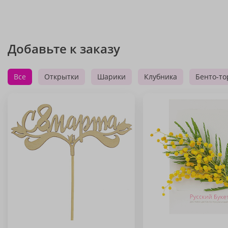
Добавьте к заказу
Все
Открытки
Шарики
Клубника
Бенто-то