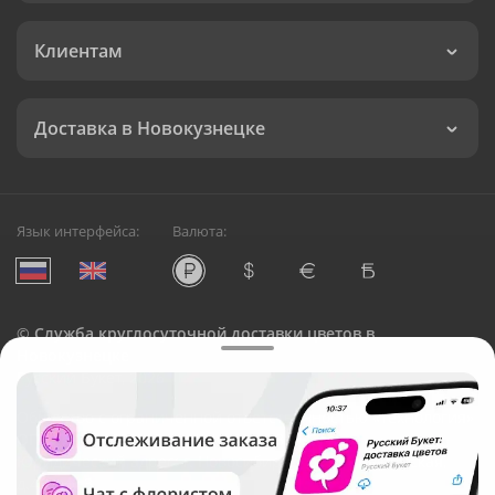
Клиентам
Доставка в Новокузнецке
Язык интерфейса:
Валюта:
©
Служба круглосуточной доставки цветов в
Новокузнецке
Русский Букет, 2026
Общество с ограниченной ответственностью «Технология»
ОГРН: 1195476081745, ИНН: 5410081997
Юридический адрес: г. Новосибирск, ул. Ипподромская,
д.42, оф. 3