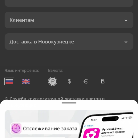
Клиентам
Доставка в Новокузнецке
Язык интерфейса:
Валюта:
©
Служба круглосуточной доставки цветов в
Новокузнецке
Русский Букет, 2026
Общество с ограниченной ответственностью «Технология»
ОГРН: 1195476081745, ИНН: 5410081997
Юридический адрес: г. Новосибирск, ул. Ипподромская,