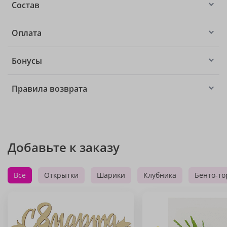
Состав
Оплата
Бонусы
Правила возврата
Добавьте к заказу
Все
Открытки
Шарики
Клубника
Бенто-то