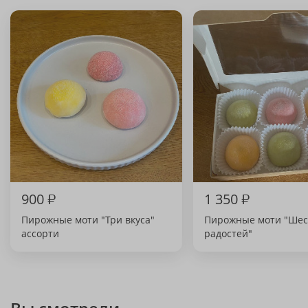
900
₽
1 350
₽
Пирожные моти "Три вкуса"
Пирожные моти "Шес
ассорти
радостей"