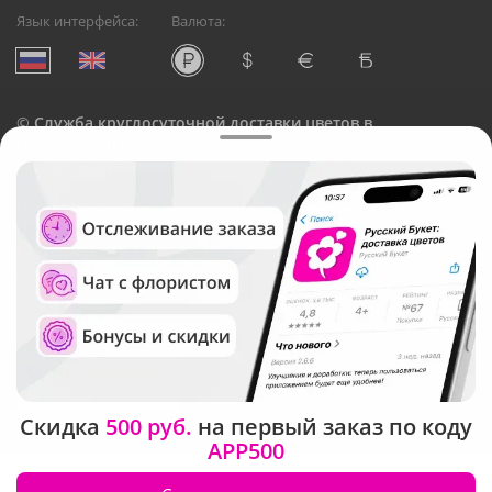
Язык интерфейса:
Валюта:
©
Служба круглосуточной доставки цветов в
Новокузнецке
Русский Букет, 2026
Общество с ограниченной ответственностью «Технология»
ОГРН: 1195476081745, ИНН: 5410081997
Юридический адрес: г. Новосибирск, ул. Ипподромская,
д.42, оф. 3
Рейтинг Русского букета в г. Новокузнецк
Скидка
500 руб.
на первый заказ по коду
APP500