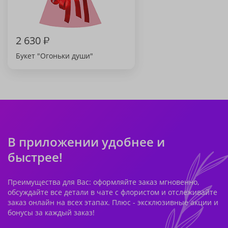
2 630
₽
Букет "Огоньки души"
В приложении удобнее и
быстрее!
Преимущества для Вас: оформляйте заказ мгновенно,
обсуждайте все детали в чате с флористом и отслеживайте
заказ онлайн на всех этапах. Плюс - эксклюзивные акции и
бонусы за каждый заказ!