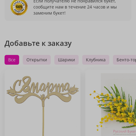
Если получателю не понравился букет,
сообщите нам в течение 24 часов и мы
заменим букет!
Добавьте к заказу
Все
Открытки
Шарики
Клубника
Бенто-то