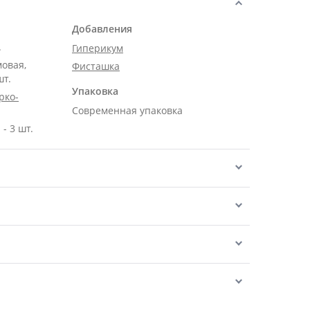
Добавления
.
Гиперикум
мовая,
Фисташка
шт.
Упаковка
рко-
Современная упаковка
- 3 шт.