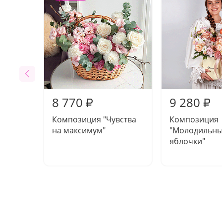
8 770
9 280
₽
₽
Композиция "Чувства
Композиция
на максимум"
"Молодильн
яблочки"