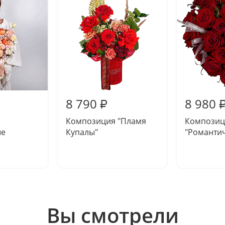
8 790
8 980
₽
Композиция "Пламя
Композиц
ые
Купалы"
"Романтич
Вы смотрели