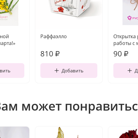
чной
Раффаэлло
Открытка
марта!»
работы с 
810
90
₽
₽
вить
Добавить
Д
Вам может понравитьс