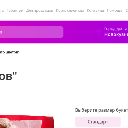
та
Гарантии
Для продавцов
Корп. клиентам
Контакты
Помощь
С
Город доста
Новокузн
нго цветов"
ов"
Выберите размер букет
Стандарт