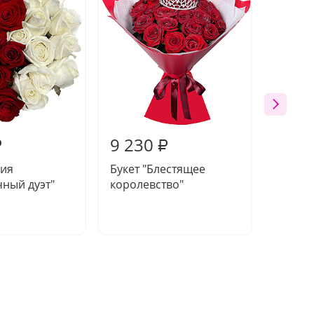
9 230
8 74
₽
₽
ия
Букет "Блестящее
Букет 
ный дуэт"
королевство"
воспо