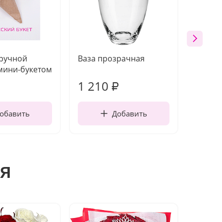
 ручной
Ваза прозрачная
Топпе
мини-букетом
1 210
160
₽
обавить
Добавить
я