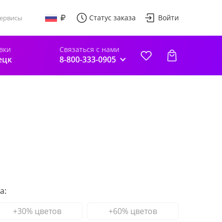
Статус заказа
Войти
ервисы
вки
Связаться с нами
ецк
8-800-333-0905
а:
+30% цветов
+60% цветов