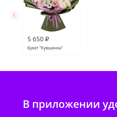
5 650
₽
Букет "Кувшинка"
В приложении удо