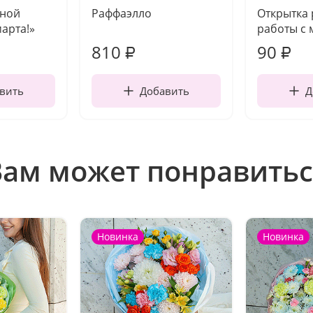
чной
Раффаэлло
Открытка
марта!»
работы с 
810
90
₽
₽
вить
Добавить
Д
Вам может понравитьс
Новинка
Новинка