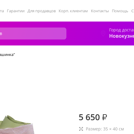
та
Гарантии
Для продавцов
Корп. клиентам
Контакты
Помощь
С
Город доста
Новокузн
увшинка"
"
5 650
₽
Размер:
35
×
40
см