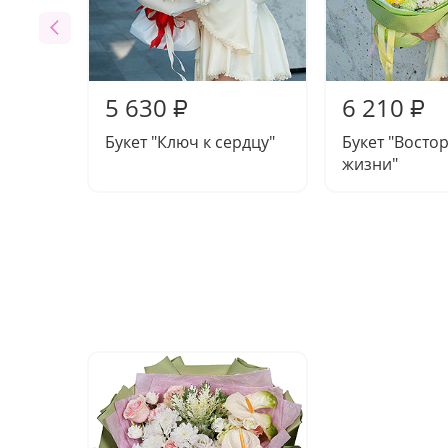
5 630
6 210
₽
₽
Букет "Ключ к сердцу"
Букет "Востор
жизни"