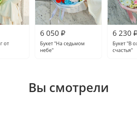
6 050
6 230
₽
г от
Букет "На седьмом
Букет "В 
небе"
счастья"
Вы смотрели