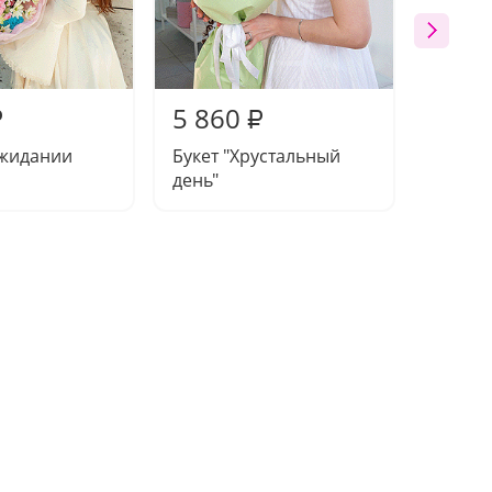
5 860
6 26
₽
₽
ожидании
Букет "Хрустальный
Букет 
день"