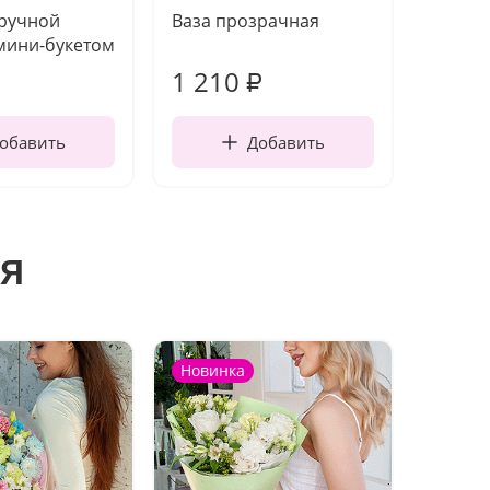
 ручной
Ваза прозрачная
Топпе
мини-букетом
1 210
160
₽
обавить
Добавить
я
Новинка
Новин