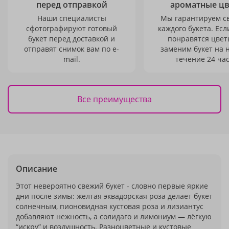
перед отправкой
ароматные ц
Наши специалисты
Мы гарантируем с
сфотографируют готовый
каждого букета. Есл
букет перед доставкой и
понравятся цвет
отправят снимок вам по e-
заменим букет на 
mail.
течение 24 час
Все преимущества
Описание
Этот невероятно свежий букет - словно первые яркие
дни после зимы: желтая эквадорская роза делает букет
солнечным, пионовидная кустовая роза и лизиантус
добавляют нежность, а солидаго и лимониум — лёгкую
“искру” и воздушность. Разноцветные и кустовые