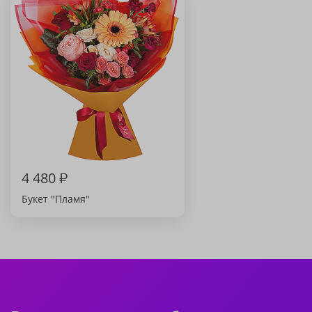
4 480
₽
Букет "Пламя"