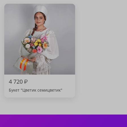
4 720
₽
Букет "Цветик семицветик"