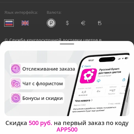
Язык интерфейса:
Валюта:
©
Служба круглосуточной доставки цветов в
Новокузнецке
Русский Букет, 2026
Общество с ограниченной ответственностью «Технология»
ОГРН: 1195476081745, ИНН: 5410081997
Юридический адрес: г. Новосибирск, ул. Ипподромская,
д.42, оф. 3
Рейтинг Русского букета в г. Новокузнецк
Скидка
500 руб.
на первый заказ по коду
APP500