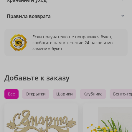
Хранение и уход
Правила возврата
Если получателю не понравился букет,
сообщите нам в течение 24 часов и мы
заменим букет!
Добавьте к заказу
Все
Открытки
Шарики
Клубника
Бенто-то