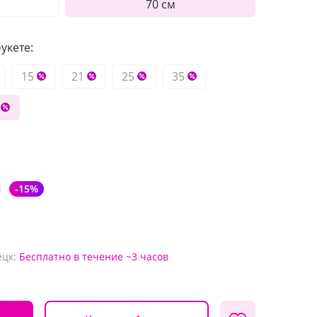
70 см
укете:
15
21
25
35
₽
-15%
ецк:
Бесплатно
в течение ~3 часов