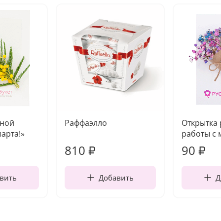
чной
Раффаэлло
Открытка
марта!»
работы с 
810
90
₽
₽
вить
Добавить
Д