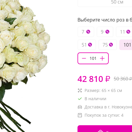
50 см
Выберите число роз в б
7
9
11
51
75
101
42 810
₽
50 360
Размер:
65
×
65
см
В наличии
Доставка в г. Новокузн
Покупок за сутки:
4