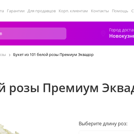
та
Гарантии
Для продавцов
Корп. клиентам
Контакты
Помощь
С
Город доста
Новокузн
озы
Букет из 101 белой розы Премиум Эквадор
ой розы Премиум Эква
Выберите длину роз: