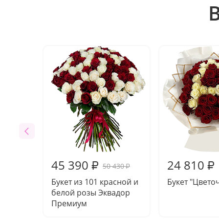
45 390
24 810
₽
₽
50 430
₽
Букет из 101 красной и
Букет "Цвето
белой розы Эквадор
Премиум