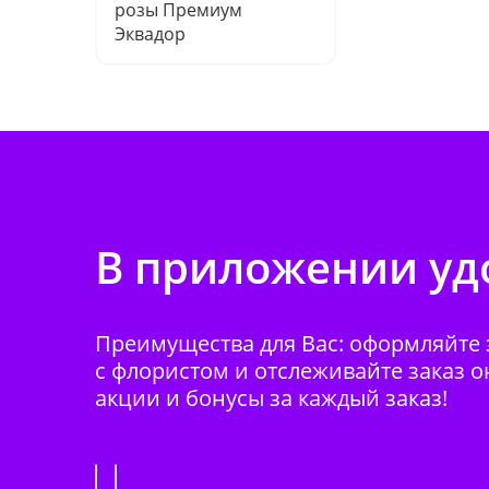
розы Премиум
Эквадор
В приложении удо
Преимущества для Вас: оформляйте з
с флористом и отслеживайте заказ о
акции и бонусы за каждый заказ!