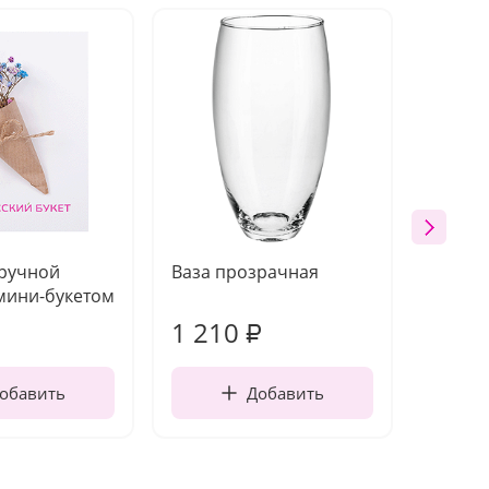
 ручной
Ваза прозрачная
Топпе
мини-букетом
1 210
160
₽
обавить
Добавить