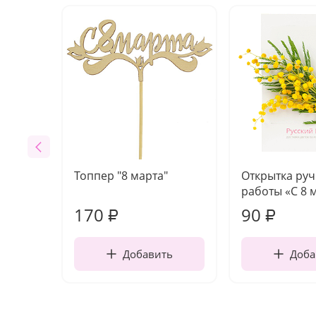
Топпер "8 марта"
Открытка ру
работы «С 8 
170
90
₽
₽
Добавить
Доба