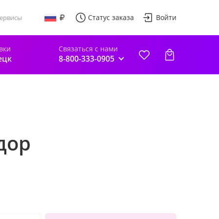
Статус заказа
Войти
ервисы
вки
Связаться с нами
ецк
8-800-333-0905
дор