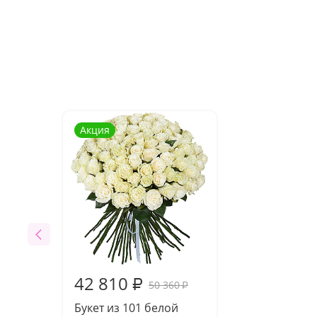
Акция
42 810
₽
50 360
₽
Букет из 101 белой