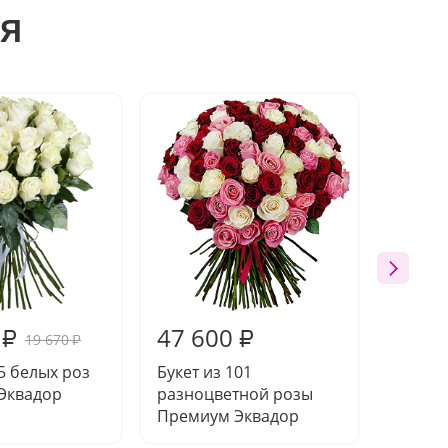
я
Акция
47 600
21 8
₽
₽
19 670
₽
35 белых роз
Букет из 101
Букет 
Эквадор
разноцветной розы
Преми
Премиум Эквадор