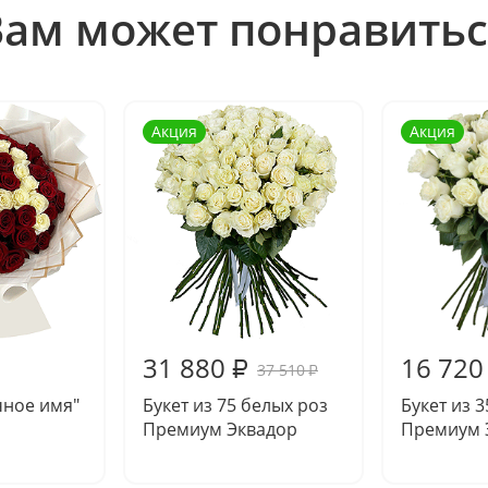
Вам может понравитьс
Акция
Акция
31 880
16 720
₽
37 510
₽
чное имя"
Букет из 75 белых роз
Букет из 
Премиум Эквадор
Премиум 