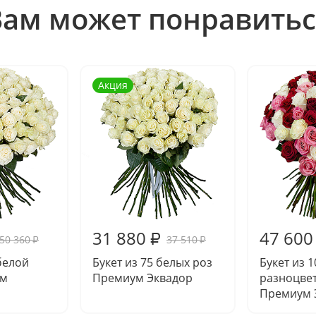
Вам может понравитьс
Акция
31 880
47 600
₽
50 360
37 510
₽
₽
 белой
Букет из 75 белых роз
Букет из 1
ум
Премиум Эквадор
разноцве
Премиум 