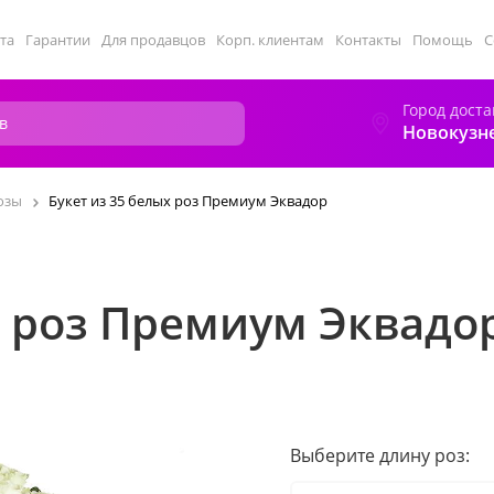
та
Гарантии
Для продавцов
Корп. клиентам
Контакты
Помощь
С
Город доста
Новокузн
озы
Букет из 35 белых роз Премиум Эквадор
х роз Премиум Эквадо
Выберите длину роз: