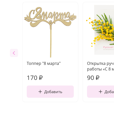
Топпер "8 марта"
Открытка ру
работы «С 8 
170
90
₽
₽
Добавить
Доба