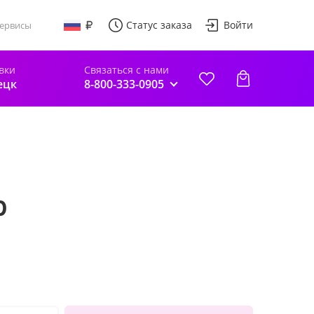
Статус заказа
Войти
ервисы
вки
Связаться с нами
ецк
8-800-333-0905
р