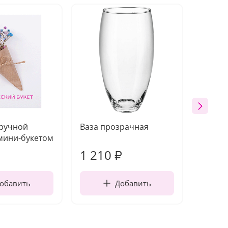
 ручной
Ваза прозрачная
Топпе
мини-букетом
1 210
160
₽
обавить
Добавить