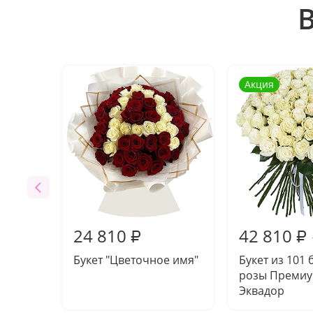
Акция
24 810
42 810
₽
₽
Букет "Цветочное имя"
Букет из 101
розы Преми
Эквадор