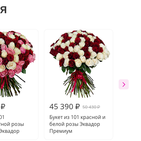
я
Акция
45 390
21 8
₽
₽
50 430
₽
01
Букет из 101 красной и
Букет 
тной розы
белой розы Эквадор
Преми
Эквадор
Премиум