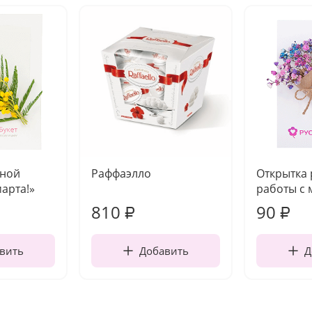
чной
Раффаэлло
Открытка
марта!»
работы с 
810
90
₽
₽
вить
Добавить
Д