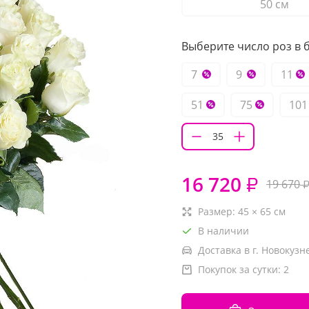
50 см
Выберите число роз в б
7
9
11
51
75
101
16 720
₽
19 670
Размер:
45
×
65
см
В наличии
Доставка в г. Новокузн
Покупок за сутки:
2