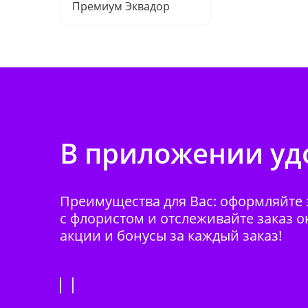
Премиум Эквадор
В приложении удо
Преимущества для Вас: оформляйте з
с флористом и отслеживайте заказ о
акции и бонусы за каждый заказ!