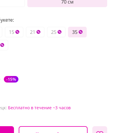
70 см
укете:
15
21
25
35
₽
-15%
ецк:
Бесплатно
в течение ~3 часов