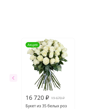
Акция
16 720
₽
19 670
₽
Букет из 35 белых роз