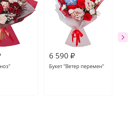
6 590
6 69
₽
₽
пноз"
Букет "Ветер перемен"
Компо
птичка