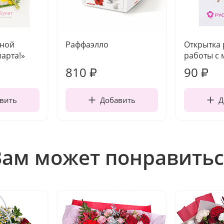
чной
Раффаэлло
Открытка
марта!»
работы с 
810
90
₽
₽
вить
Добавить
Д
Вам может понравитьс