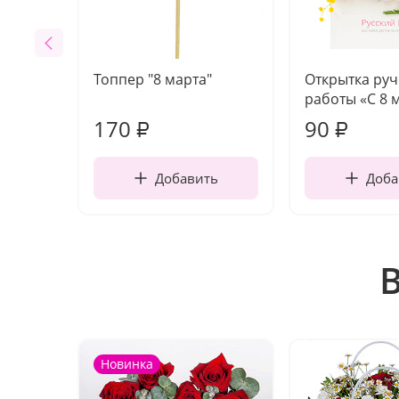
Топпер "8 марта"
Открытка ру
работы «С 8 
170
90
₽
₽
Добавить
Доба
Новинка