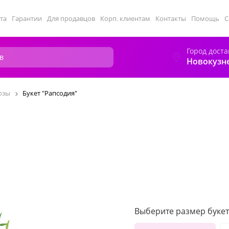
та
Гарантии
Для продавцов
Корп. клиентам
Контакты
Помощь
С
Город доста
Новокузн
озы
Букет "Рапсодия"
Выберите размер букет