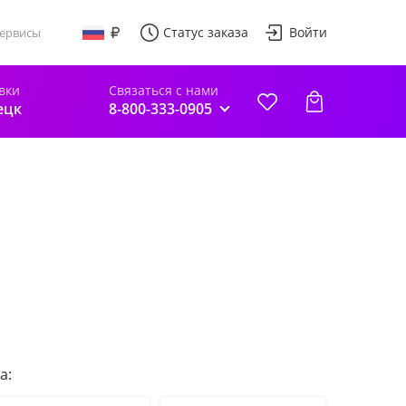
Статус заказа
Войти
ервисы
вки
Связаться с нами
ецк
8-800-333-0905
а: