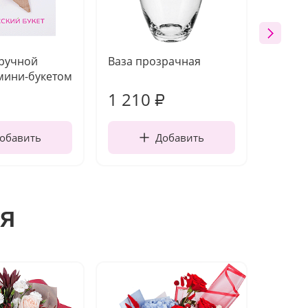
 ручной
Ваза прозрачная
Топпе
мини-букетом
1 210
160
₽
обавить
Добавить
я