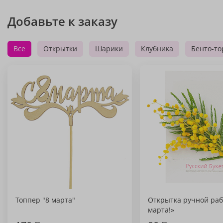
Добавьте к заказу
Все
Открытки
Шарики
Клубника
Бенто-то
Топпер "8 марта"
Открытка ручной раб
марта!»