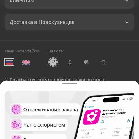
Клиентам
Доставка в Новокузнецке
Язык интерфейса:
Валюта:
©
Служба круглосуточной доставки цветов в
Новокузнецке
Русский Букет, 2026
Общество с ограниченной ответственностью «Технология»
ОГРН: 1195476081745, ИНН: 5410081997
Юридический адрес: г. Новосибирск, ул. Ипподромская,
д.42, оф. 3
Рейтинг Русского букета в г. Новокузнецк