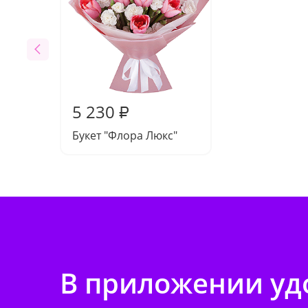
5 230
₽
Букет "Флора Люкс"
В приложении удо