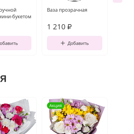
 ручной
Ваза прозрачная
Топпе
мини-букетом
1 210
160
₽
обавить
Добавить
я
Акция