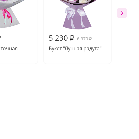
5 230
5 66
₽
₽
6 970
₽
еточная
Букет "Лунная радуга"
Композ
нежно