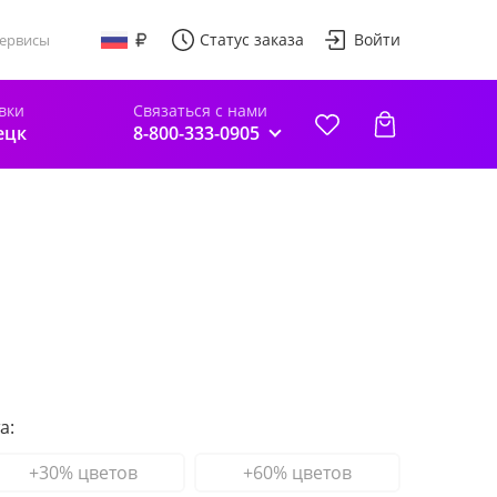
Статус заказа
Войти
ервисы
вки
Связаться с нами
ецк
8-800-333-0905
а:
+30% цветов
+60% цветов