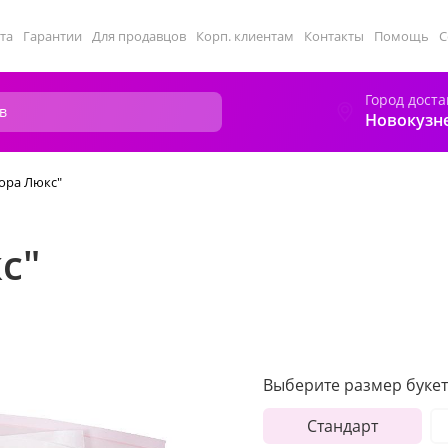
та
Гарантии
Для продавцов
Корп. клиентам
Контакты
Помощь
С
Город доста
Новокузн
ора Люкс"
с"
Выберите размер букет
Стандарт