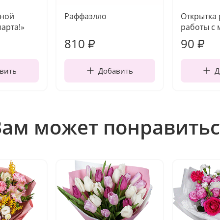
чной
Раффаэлло
Открытка
марта!»
работы с 
810
90
₽
₽
вить
Добавить
Д
Вам может понравитьс