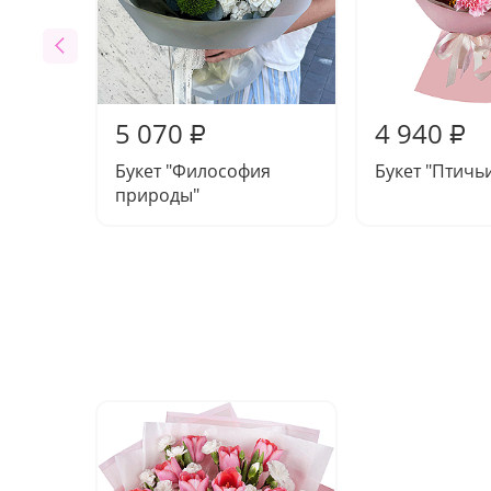
5 070
4 940
₽
₽
Букет "Философия
Букет "Птичь
природы"