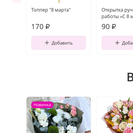
Топпер "8 марта"
Открытка ру
работы «С 8 
170
90
₽
₽
Добавить
Доба
Новинка