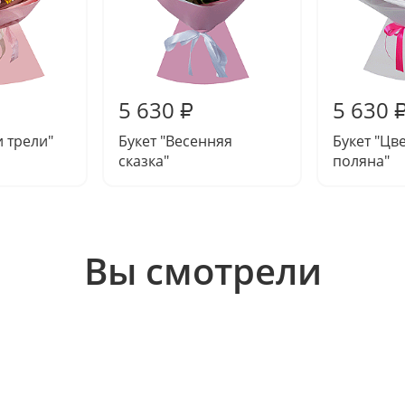
5 630
5 630
₽
и трели"
Букет "Весенняя
Букет "Цв
сказка"
поляна"
Вы смотрели