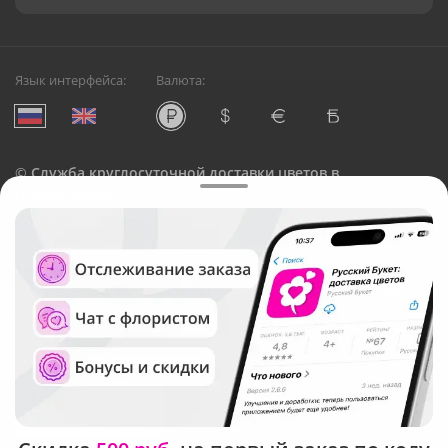
Язык интерфейса:
Валюта:
©
Служба круглосуточной доставки цветов в
Новокузнецке
Русский Букет, 2026
Общество с ограниченной ответственностью «Технология»
ОГРН: 1195476081745, ИНН: 5410081997
Юридический адрес: г. Новосибирск, ул. Ипподромская,
д.42, оф. 3
Рейтинг Русского букета в г. Новокузнецк