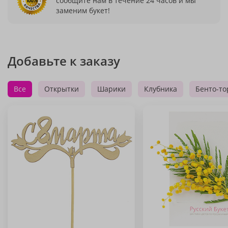
сообщите нам в течение 24 часов и мы
заменим букет!
Добавьте к заказу
Все
Открытки
Шарики
Клубника
Бенто-то