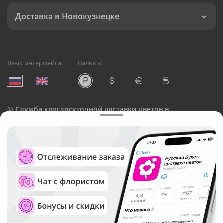
Доставка в Новокузнецке
Язык интерфейса:
Валюта:
©
Служба круглосуточной доставки цветов в
Новокузнецке
Русский Букет, 2026
Общество с ограниченной ответственностью «Технология»
ОГРН: 1195476081745, ИНН: 5410081997
Юридический адрес: г. Новосибирск, ул. Ипподромская,
д.42, оф. 3
Рейтинг Русского букета в г. Новокузнецк