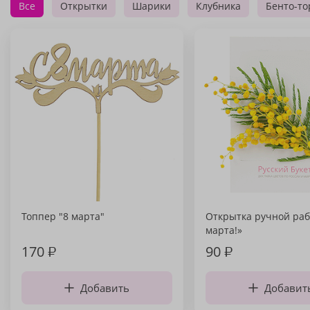
Все
Открытки
Шарики
Клубника
Бенто-то
Топпер "8 марта"
Открытка ручной раб
марта!»
170
₽
90
₽
Добавить
Добавит