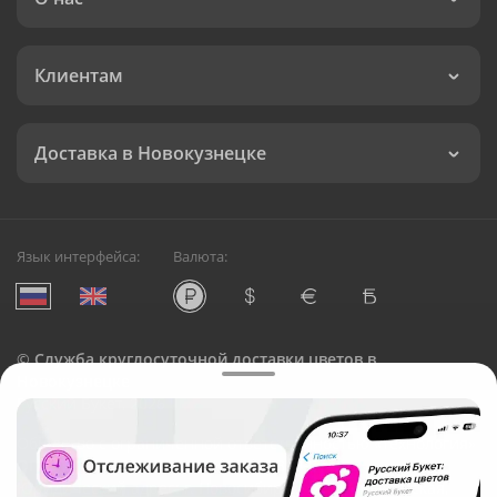
Клиентам
Доставка в Новокузнецке
Язык интерфейса:
Валюта:
©
Служба круглосуточной доставки цветов в
Новокузнецке
Русский Букет, 2026
Общество с ограниченной ответственностью «Технология»
ОГРН: 1195476081745, ИНН: 5410081997
Юридический адрес: г. Новосибирск, ул. Ипподромская,