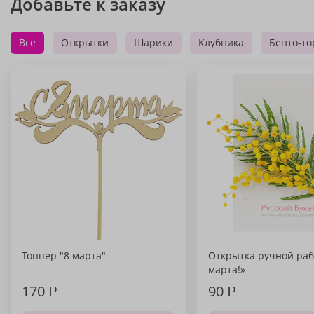
Добавьте к заказу
Все
Открытки
Шарики
Клубника
Бенто-то
Топпер "8 марта"
Открытка ручной раб
марта!»
170
₽
90
₽