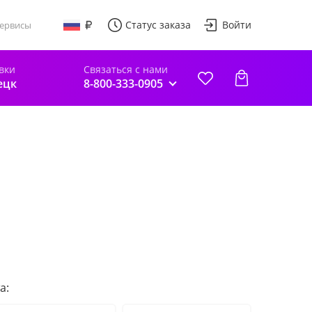
Статус заказа
Войти
ервисы
вки
Связаться с нами
ецк
8-800-333-0905
а: