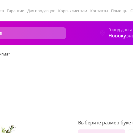
та
Гарантии
Для продавцов
Корп. клиентам
Контакты
Помощь
С
Город доста
Новокузн
игма"
Выберите размер букет