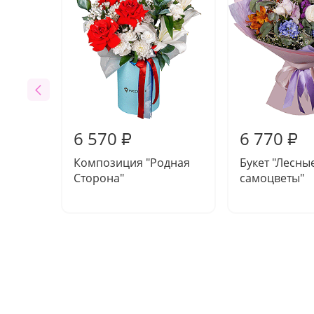
6 570
6 770
₽
₽
Композиция "Родная
Букет "Лесны
Сторона"
самоцветы"