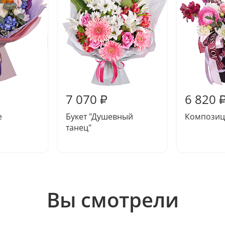
7 070
6 820
₽
е
Букет "Душевный
Композиц
танец"
Вы смотрели