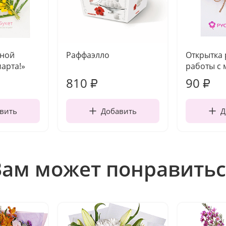
чной
Раффаэлло
Открытка
марта!»
работы с 
810
90
₽
₽
вить
Добавить
Д
Вам может понравитьс