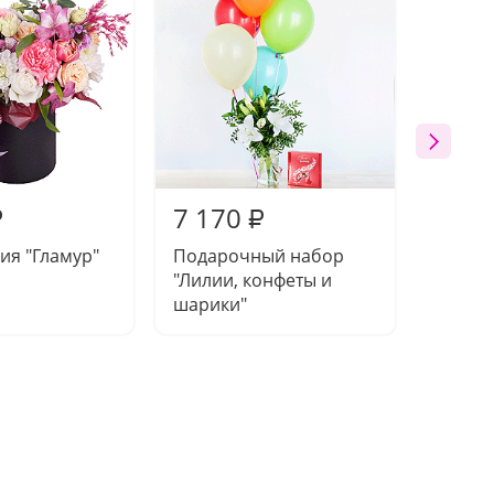
7 170
7 03
₽
₽
ия "Гламур"
Подарочный набор
Букет 
"Лилии, конфеты и
шарики"