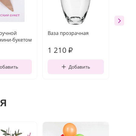
 ручной
Ваза прозрачная
Топпе
мини-букетом
1 210
160
₽
обавить
Добавить
я
Хит п