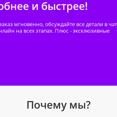
бнее и быстрее!
аказ мгновенно, обсуждайте все детали в ча
нлайн на всех этапах. Плюс - эксклюзивные
Почему мы?