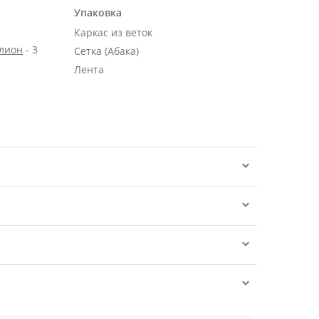
Упаковка
Каркас из веток
алион
- 3
Сетка (Абака)
Лента