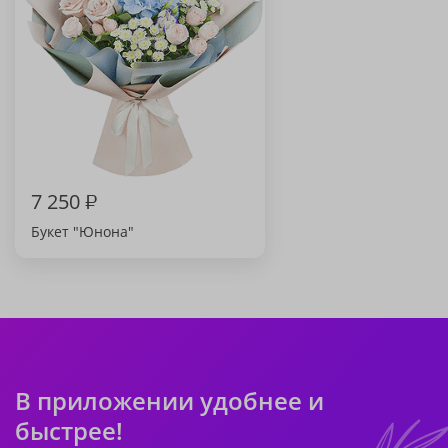
7 250
₽
Букет "Юнона"
В приложении удобнее и
быстрее!