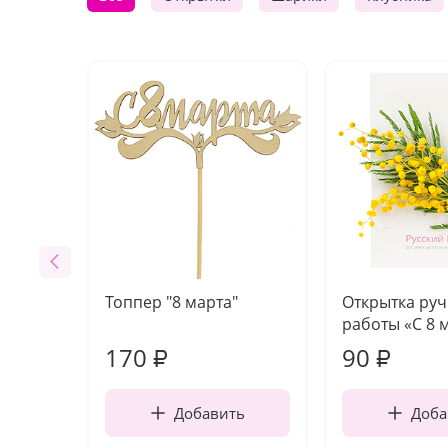
Топпер "8 марта"
Открытка ру
работы «С 8 
170
90
₽
₽
Добавить
Доба