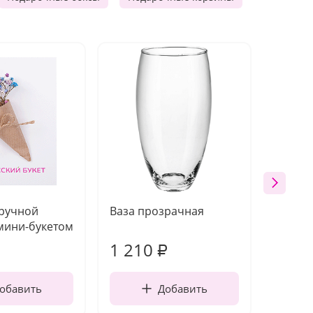
 ручной
Ваза прозрачная
Топпе
мини-букетом
1 210
160
₽
обавить
Добавить