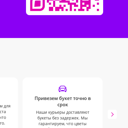
Привезем букет точно в
Отсле
срок
м для
Наши
ста
SM
Наши курьеры доставляют
что
отслеж
букеты без задержек. Мы
го.
гарантируем, что цветы