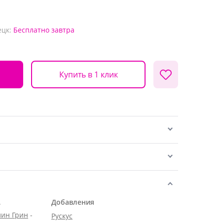
ецк:
Бесплатно
завтра
Купить в 1 клик
.
Добавления
лин Грин
-
Рускус