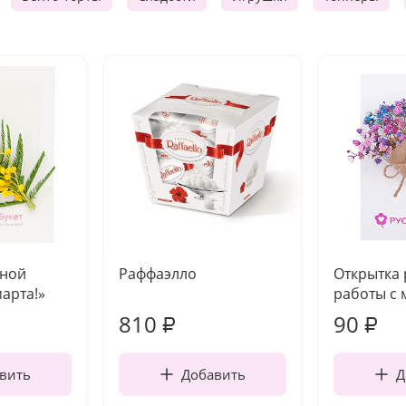
чной
Раффаэлло
Открытка
марта!»
работы с 
810
90
₽
₽
вить
Добавить
Д