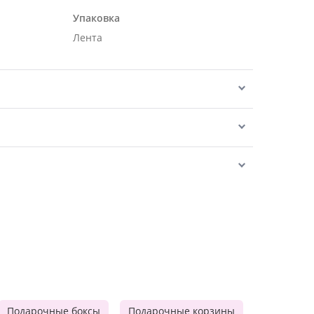
Упаковка
Лента
Подарочные боксы
Подарочные корзины
Продукто