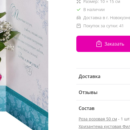
Размер:
10
×
15
см
В наличии
Доставка в г. Новокузн
Покупок за сутки:
41
Заказать
Доставка
Отзывы
Состав
Роза розовая 50 см
- 1 шт
Хризантема кустовая Фи