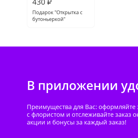
430
₽
Подарок "Открытка с
бутоньеркой"
В приложении удо
Преимущества для Вас: оформляйте з
с флористом и отслеживайте заказ о
акции и бонусы за каждый заказ!