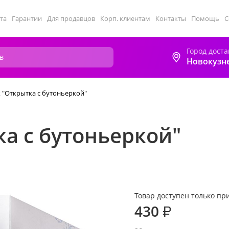
та
Гарантии
Для продавцов
Корп. клиентам
Контакты
Помощь
С
Город доста
Новокузн
 "Открытка с бутоньеркой"
а с бутоньеркой"
Товар доступен только при
430
₽