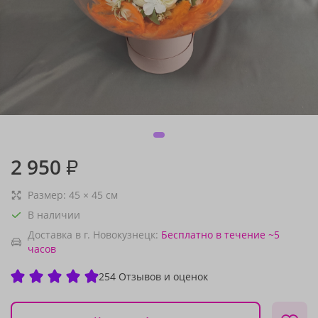
2 950
₽
Размер:
45
×
45
см
В наличии
Доставка в г. Новокузнецк:
Бесплатно
в течение ~5
часов
254 Отзывов и оценок